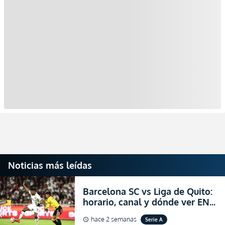
Noticias más leídas
Barcelona SC vs Liga de Quito:
horario, canal y dónde ver EN
VIVO la Fecha 22 de la LigaPro
hace 2 semanas
Serie A
schedule
2026