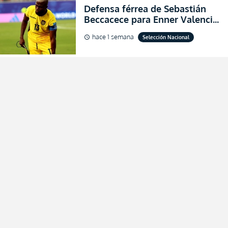
Defensa férrea de Sebastián
Beccacece para Enner Valencia
al indicar que era el hombre
hace 1 semana
Selección Nacional
schedule
indicado para Ecuador