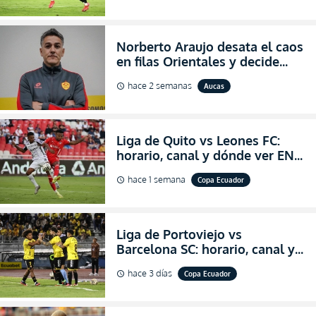
Norberto Araujo desata el caos
en filas Orientales y decide
abandonar la dirección técnica
hace 2 semanas
Aucas
schedule
de Aucas
Liga de Quito vs Leones FC:
horario, canal y dónde ver EN
VIVO los octavos de final de la
hace 1 semana
Copa Ecuador
schedule
Copa Ecuador 2026
Liga de Portoviejo vs
Barcelona SC: horario, canal y
dónde ver EN VIVO los octavos
hace 3 días
Copa Ecuador
schedule
de final de la Copa Ecuador
2026