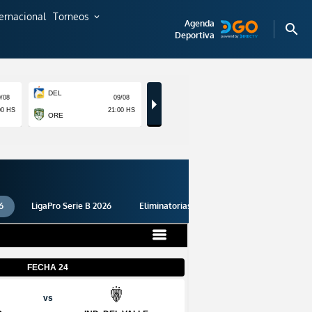
ternacional
Torneos
expand_more
Agenda
search
Deportiva
6
LigaPro Serie B 2026
Eliminatorias 2026