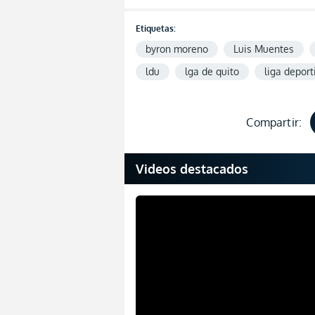
Etiquetas:
byron moreno
Luis Muentes
ldu
lga de quito
liga deport
Compartir:
Videos destacados