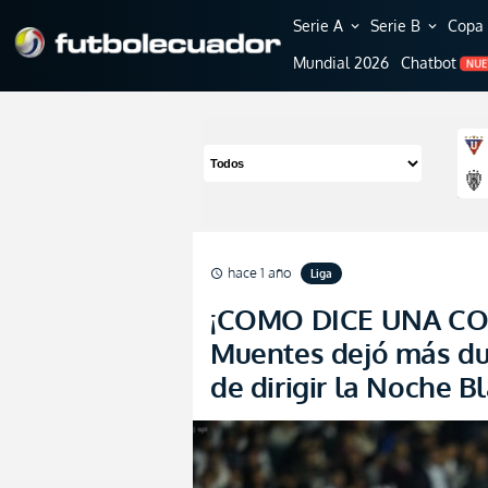
Serie A
Serie B
Copa 
expand_more
expand_more
Mundial 2026
Chatbot
NU
hace 1 año
Liga
schedule
¡COMO DICE UNA COS
Muentes dejó más du
de dirigir la Noche 