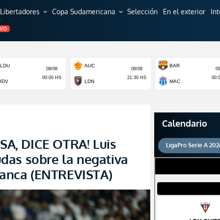
Libertadores
Copa Sudamericana
Selección
En el exterior
In
expand_more
expand_more
EVO
Calendario
A, DICE OTRA! Luis
LigaPro Serie A 202
das sobre la negativa
Blanca (ENTREVISTA)