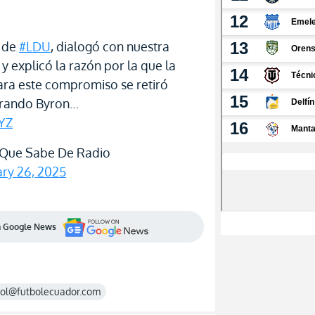
o de
#LDU
, dialogó con nuestra
 y explicó la razón por la que la
ara este compromiso se retiró
itrando Byron…
yYZ
Que Sabe De Radio
ary 26, 2025
en Google News
rol@futbolecuador.com