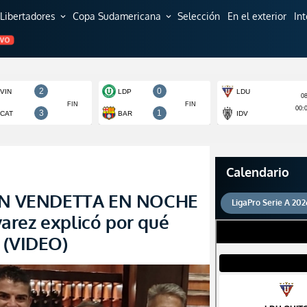
Libertadores
Copa Sudamericana
Selección
En el exterior
In
expand_more
expand_more
EVO
Calendario
N VENDETTA EN NOCHE
LigaPro Serie A 202
arez explicó por qué
 (VIDEO)