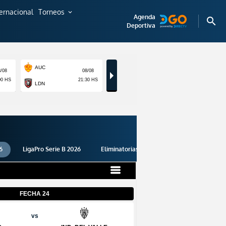
ternacional
Torneos
expand_more
Agenda
search
Deportiva
6
LigaPro Serie B 2026
Eliminatorias 2026