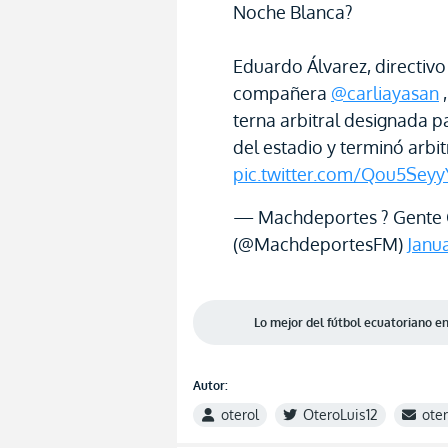
Noche Blanca?
Eduardo Álvarez, directiv
compañera
@carliayasan
,
terna arbitral designada p
del estadio y terminó arb
pic.twitter.com/Qou5Sey
— Machdeportes ? Gente 
(@MachdeportesFM)
Janu
Lo mejor del fútbol ecuatoriano 
Autor:
oterol
OteroLuis12
ote