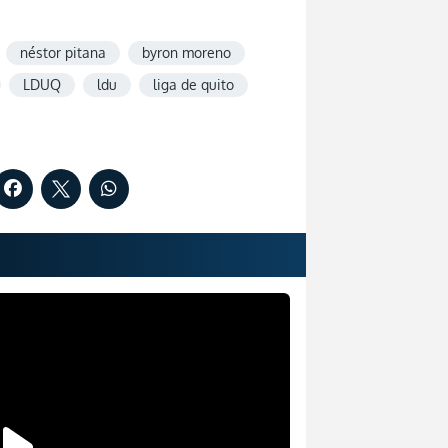
néstor pitana
byron moreno
LDUQ
ldu
liga de quito