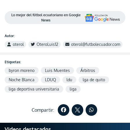
Lo mejor del fútbol ecuatoriano en Google
News
Autor:
oterol
OteroLuis12
oterol@futbolecuador.com
Etiquetas:
byron moreno
Luis Muentes
Árbitros
Noche Blanca
LDUQ
ldu
lga de quito
liga deportiva universitaria
liga
Compartir:
Videos destacados