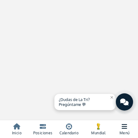
close
¿Dudas de La Tri?
Pregúntame 💬
Inicio
Posiciones
Calendario
Mundial
Menú