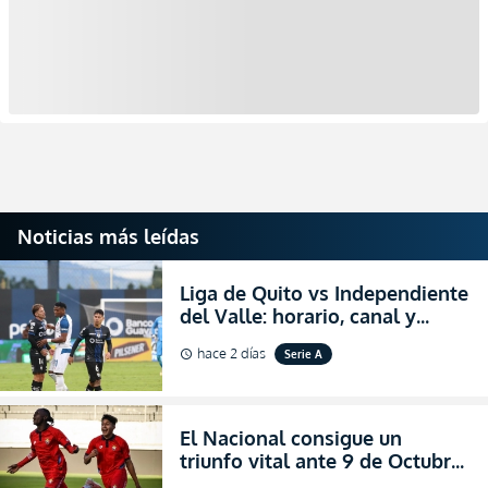
Noticias más leídas
Liga de Quito vs Independiente
del Valle: horario, canal y
dónde ver EN VIVO el
hace 2 días
Serie A
schedule
partidazo por la fecha 24 de la
LigaPro 2026
El Nacional consigue un
triunfo vital ante 9 de Octubre
para encender la fe en la