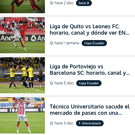
hace 2 días
Serie B
schedule
salvación
Liga de Quito vs Leones FC:
horario, canal y dónde ver EN
VIVO los octavos de final de la
hace 1 semana
Copa Ecuador
schedule
Copa Ecuador 2026
Liga de Portoviejo vs
Barcelona SC: horario, canal y
dónde ver EN VIVO los octavos
hace 5 días
Copa Ecuador
schedule
de final de la Copa Ecuador
2026
Técnico Universitario sacude el
mercado de pases con una
verdadera revolución para
hace 3 días
T. Universitario
schedule
asegurar la permanencia
(FOTO)