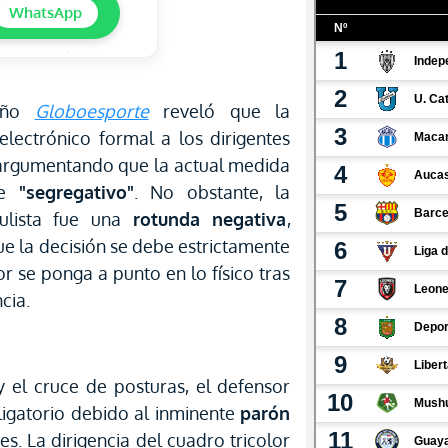
WhatsApp
leño
Globoesporte
reveló que la
lectrónico formal a los dirigentes
, argumentando que la actual medida
te
"segregativo"
. No obstante, la
aulista fue una
rotunda negativa
,
 la decisión se debe estrictamente
r se ponga a punto en lo físico tras
cia.
y el cruce de posturas, el defensor
ligatorio debido al inminente
parón
s. La dirigencia del cuadro tricolor