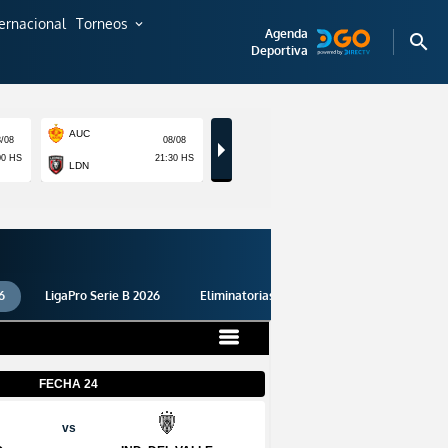
ternacional
Torneos
expand_more
Agenda
search
Deportiva
6
LigaPro Serie B 2026
Eliminatorias 2026