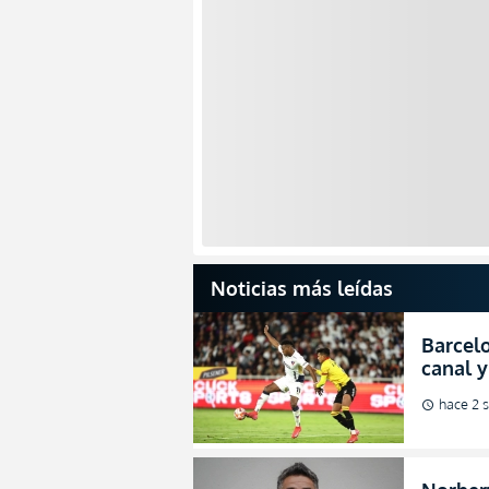
Noticias más leídas
Barcelo
canal y
de la L
hace 2 
schedule