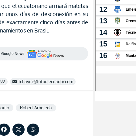
e que el ecuatoriano armará maletas
r unos días de desconexión en su
de exactamente cinco días antes de
enamientos en Brasil.
en Google News
z92
fchavez@futbolecuador.com
paulo
Robert Arboleda