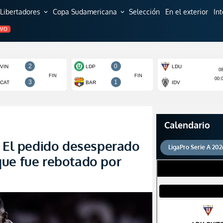
Libertadores
Copa Sudamericana
Selección
En el exterior
In
expand_more
expand_more
EVO
Calendario
: El pedido desesperado
LigaPro Serie A 202
que fue rebotado por