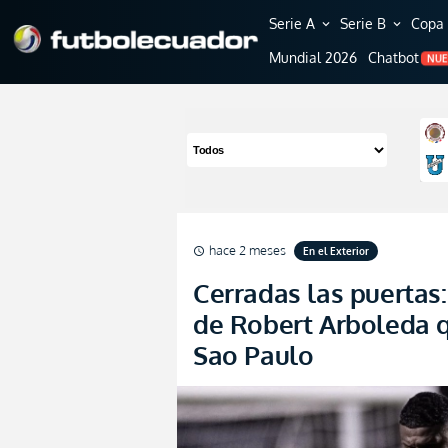
Serie A
Serie B
Copa 
expand_more
expand_more
Mundial 2026
Chatbot
NU
hace 2 meses
En el Exterior
schedule
Cerradas las puertas
de Robert Arboleda 
Sao Paulo