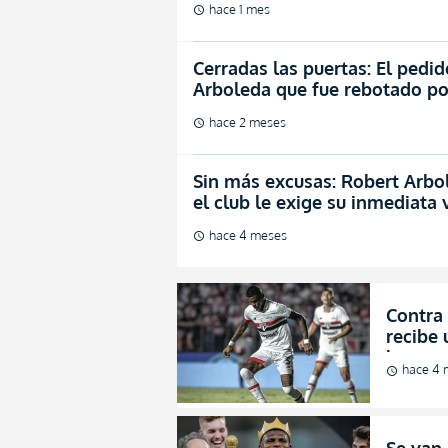
hace 1 mes
schedule
Cerradas las puertas: El pedi
Arboleda que fue rebotado po
hace 2 meses
schedule
Sin más excusas: Robert Arbo
el club le exige su inmediata 
hace 4 meses
schedule
Contra 
recibe
horas p
hace 4 
schedule