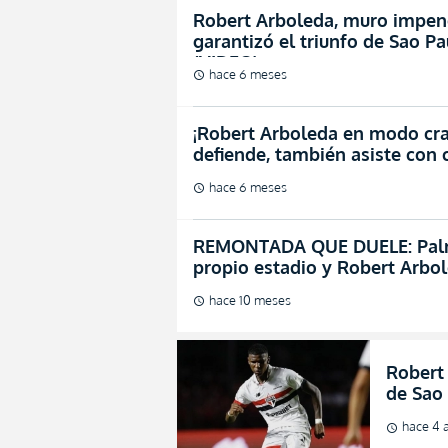
Robert Arboleda, muro impene
garantizó el triunfo de Sao P
(VIDEO)
hace 6 meses
schedule
¡Robert Arboleda en modo cra
defiende, también asiste con
hace 6 meses
schedule
REMONTADA QUE DUELE: Palme
propio estadio y Robert Arbol
hace 10 meses
schedule
Robert
de Sao
hace 4 
schedule