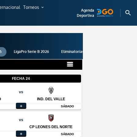
ternacional
Torneos
expand_more
Agenda
search
Deportiva
6
LigaPro Serie B 2026
Eliminatorias 2026