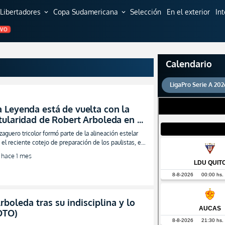
Libertadores
Copa Sudamericana
Selección
En el exterior
In
expand_more
expand_more
EVO
Calendario
LigaPro Serie A 202
a Leyenda está de vuelta con la
itularidad de Robert Arboleda en el
egreso a la acción con São Paulo
 zaguero tricolor formó parte de la alineación estelar
 el reciente cotejo de preparación de los paulistas, en
a muestra de la plena confianza recibida por su DT
hace 1 mes
boleda tras su indisciplina y lo
OTO)