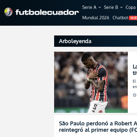
Serie A
Serie B
Copa 
expand_more
expand_more
Mundial 2026
Chatbot
NU
Arboleyenda
L
t
r
El
en
un
schedule
São Paulo perdonó a Robert Ar
reintegró al primer equipo (F