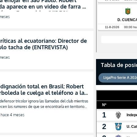
a enojar en Sao Paulo: Robert
a aparece en un video de farra y
ión en Esmeraldas (VIDEO)
meses
ríticas al ecuatoriano: Director de
ulo tacha de (ENTREVISTA)
meses
Tabla de posi
LigaPro Serie A 202
ndignación total en Brasil: Robert
rboleda le cuelga el teléfono a la
irectiva de Sao Paulo (FOTO)
 defensor tricolor ignora las llamadas del club mientras
ecen los rumores de que se encontraría en territorio
uatoriano
hace 4 meses