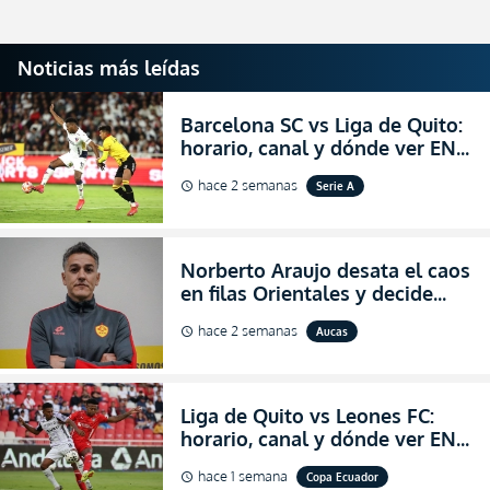
Noticias más leídas
Barcelona SC vs Liga de Quito:
horario, canal y dónde ver EN
VIVO la Fecha 22 de la LigaPro
hace 2 semanas
Serie A
schedule
2026
Norberto Araujo desata el caos
en filas Orientales y decide
abandonar la dirección técnica
hace 2 semanas
Aucas
schedule
de Aucas
Liga de Quito vs Leones FC:
horario, canal y dónde ver EN
VIVO los octavos de final de la
hace 1 semana
Copa Ecuador
schedule
Copa Ecuador 2026