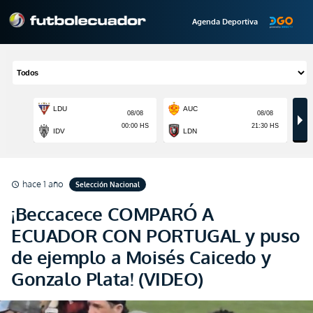
Agenda Deportiva
hace 1 año
Selección Nacional
schedule
¡Beccacece COMPARÓ A
ECUADOR CON PORTUGAL y puso
de ejemplo a Moisés Caicedo y
Gonzalo Plata! (VIDEO)