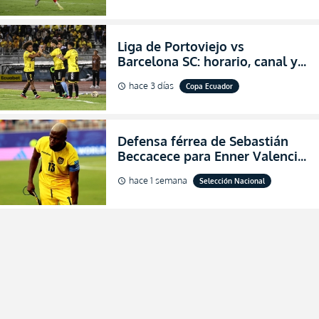
Liga de Portoviejo vs
Barcelona SC: horario, canal y
dónde ver EN VIVO los octavos
hace 3 días
Copa Ecuador
schedule
de final de la Copa Ecuador
2026
Defensa férrea de Sebastián
Beccacece para Enner Valencia
al indicar que era el hombre
hace 1 semana
Selección Nacional
schedule
indicado para Ecuador