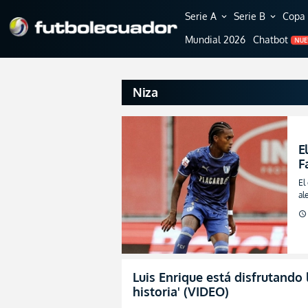
Serie A
Serie B
Copa 
expand_more
expand_more
Mundial 2026
Chatbot
NU
Niza
E
F
l
El
(
al
za
schedule
Luis Enrique está disfrutando
historia' (VIDEO)