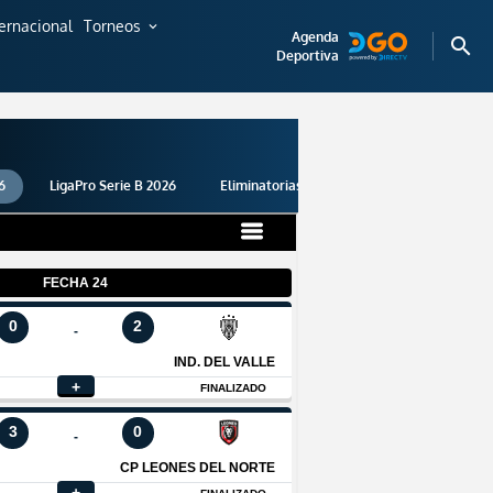
ternacional
Torneos
expand_more
Agenda
search
Deportiva
6
LigaPro Serie B 2026
Eliminatorias 2026