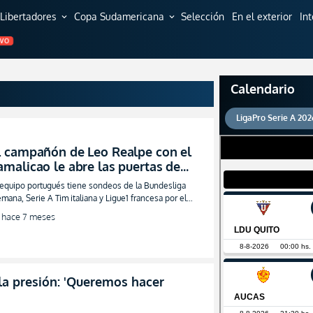
Libertadores
Copa Sudamericana
Selección
En el exterior
In
expand_more
expand_more
EVO
Calendario
LigaPro Serie A 202
l campañón de Leo Realpe con el
amalicao le abre las puertas de
igas más poderosas en Europa
 equipo portugués tiene sondeos de la Bundesliga
FOTO)
emana, Serie A Tim italiana y Ligue1 francesa por el
guero tricolor
hace 7 meses
 la presión: 'Queremos hacer