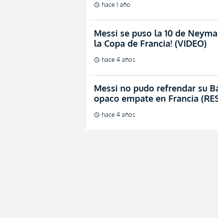
hace 1 año
schedule
Messi se puso la 10 de Neyma
la Copa de Francia! (VIDEO)
hace 4 años
schedule
Messi no pudo refrendar su B
opaco empate en Francia (R
hace 4 años
schedule