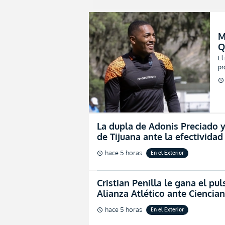
M
Q
r
El
pr
schedule
La dupla de Adonis Preciado 
de Tijuana ante la efectividad
hace 5 horas
En el Exterior
schedule
Cristian Penilla le gana el pu
Alianza Atlético ante Ciencia
hace 5 horas
En el Exterior
schedule