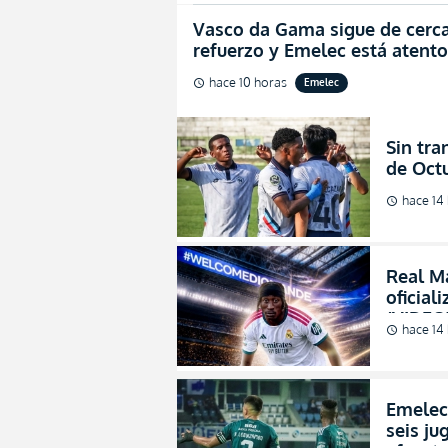
Vasco da Gama sigue de cerca
refuerzo y Emelec está atento
hace 10 horas
Emelec
schedule
Sin tra
de Octu
hace 14
schedule
Real M
oficial
(VIDEO
hace 14
schedule
Emelec 
seis ju