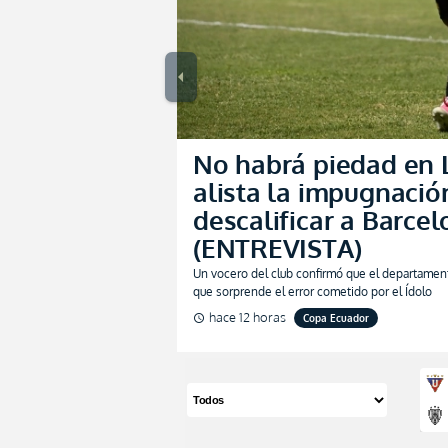
ional consigue un
o vital ante 9 de Octubre
ncender la fe en la
ión
arrow_left
 7 horas
Serie B
No habrá piedad en L
alista la impugnació
descalificar a Barce
nosotros es una final”
o Álvarez calienta el
(ENTREVISTA)
 entre Liga e IDV con
etido claro (VIDEO)
Un vocero del club confirmó que el departamento
 12 horas
Liga
que sorprende el error cometido por el Ídolo
hace 12 horas
Copa Ecuador
schedule
Item
2
of
2