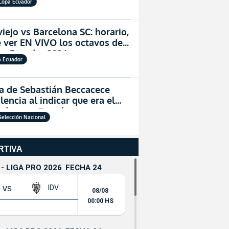
Copa Ecuador
viejo vs Barcelona SC: horario,
 ver EN VIVO los octavos de
opa Ecuador 2026
a Ecuador
a de Sebastián Beccacece
encia al indicar que era el
ado para Ecuador
Selección Nacional