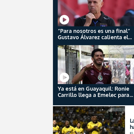
“Para nosotros es una final”
Gustavo Álvarez calienta el
choque entre Liga e IDV con
un cometido claro
Ya está en Guayaquil: Ronie
Carrillo llega a Emelec para
reforzar la delantera
L
h
P
El