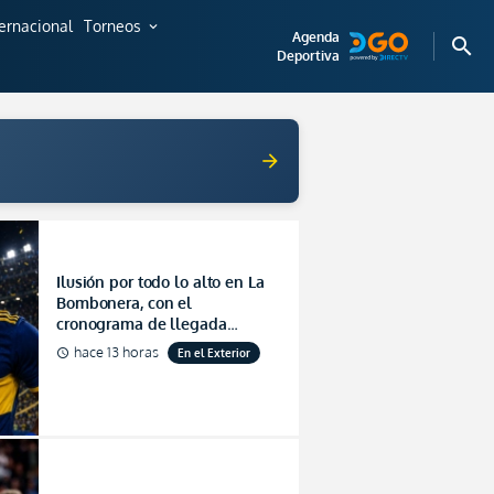
ternacional
Torneos
expand_more
Agenda
search
Deportiva
arrow_forward
Ilusión por todo lo alto en La
Bombonera, con el
cronograma de llegada
definido para Enner Valencia
hace 13 horas
En el Exterior
schedule
(FOTO)