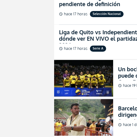
pendiente de definición
hace 17 horas
Selección Nacional
schedule
Liga de Quito vs Independiente
dónde ver EN VIVO el partidaz
2026
hace 17 horas
Serie A
schedule
Un boc
puede d
Copa E
hace 19
schedule
Barcel
dirigen
Antoni
hace 1 d
schedule