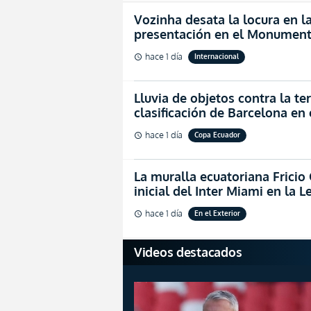
Vozinha desata la locura en la
presentación en el Monument
hace 1 día
Internacional
schedule
Lluvia de objetos contra la ter
clasificación de Barcelona en
hace 1 día
Copa Ecuador
schedule
La muralla ecuatoriana Fricio 
inicial del Inter Miami en la 
hace 1 día
En el Exterior
schedule
Videos destacados