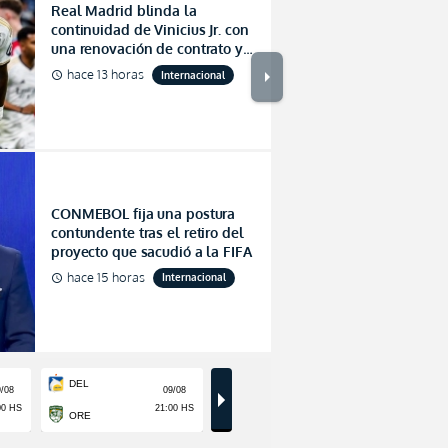
Real Madrid blinda la
continuidad de Vinicius Jr. con
una renovación de contrato y
de plazo monumental (FOTO)
arrow_right
hace 13 horas
Internacional
schedule
Emelec queda
LigaPro para 
CONMEBOL fija una postura
contundente tras el retiro del
estadio por 
proyecto que sacudió a la FIFA
La Comisión de Disciplina imp
hace 15 horas
Internacional
schedule
registrando una segunda falla
hace 6 horas
Emelec
schedule