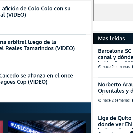
 afición de Colo Colo con su
al (VIDEO)
Mas leídas
na arbitral luego de la
 el Reales Tamarindos (VIDEO)
Barcelona SC 
canal y dónde
la LigaPro 20
hace 2 semanas
schedule
Caicedo se afianza en el once
Leagues Cup (VIDEO)
Norberto Arau
Orientales y 
técnica de Au
hace 2 semanas
schedule
Liga de Quito 
dónde ver EN 
la Copa Ecua