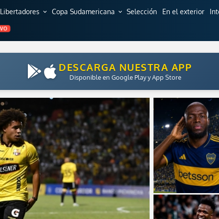
Libertadores
Copa Sudamericana
Selección
En el exterior
In
expand_more
expand_more
EVO
CHATBOT FUTBOLECUADOR
Pregúntame lo que quieras sobre fútbol ecuatoriano