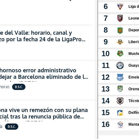
 del Valle: horario, canal y
o por la fecha 24 de la LigaPro
hornoso error administrativo
ejar a Barcelona eliminado de la
cuador (FOTO)
 horas
B.S.C.
ona vive un remezón con su plana
cial tras la renuncia pública de
o Álvarez (FOTO)
ía
B.S.C.