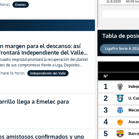
ar el segundo semestre
 horas
Emelec
Tabla de posi
in margen para el descanso: así
LigaPro Serie A 202
frontará Independiente del Valle
na seguidilla para definir la
 cuadro negriazul priorizará la recuperación del plantel
emporada
tes de sus compromisos frente a Liga, Deportes
lima y Delfín.
hace 16 horas
Independiente del Valle
arrillo llega a Emelec para
: dos amistosos confirmados y uno