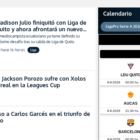
Calendario
adison Julio finiquitó con Liga de
LigaPro Serie A 202
uito y ahora afrontará un nuevo
eto en el Ascenso Nacional
 mediocampista ecuatoriano ya tiene definido su
óximo desafío tras su salida de Liga de Quito.
hace 16 horas
Liga
y Jackson Porozo sufre con Xolos
 real en la Leagues Cup
lso a Carlos Garcés en el triunfo de
no