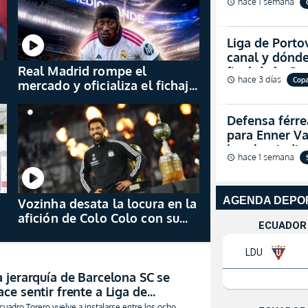
hace 1 semana
schedule
Liga de Porto
canal y dónde
Real Madrid rompe el
final de la C
hace 3 días
Cop
schedule
mercado y oficializa el fichaje
de Yan Diomandé
Defensa férre
para Enner Val
hombre indic
hace 1 semana
schedule
Vozinha desata la locura en la
afición de Colo Colo con su
presentación en el
Monumental
a jerarquía de Barcelona SC se
ace sentir frente a Liga de
ortoviejo para sellar el boleto a
 cuadro Torero vuelve a instalarse entre los ocho