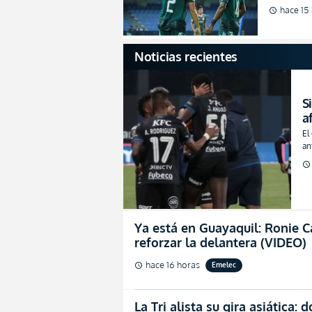
afront
hace 15
schedule
Noticias recientes
S
a
u
El
t
an
To
schedule
Ya está en Guayaquil: Ronie C
reforzar la delantera (VIDEO)
hace 16 horas
Emelec
schedule
La Tri alista su gira asiática