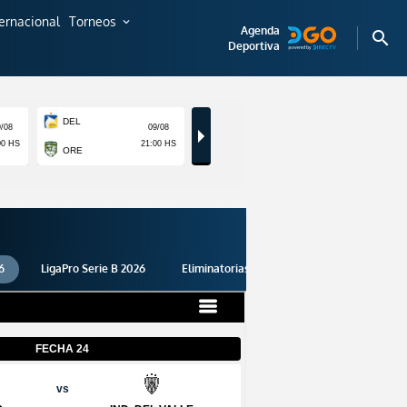
ternacional
Torneos
expand_more
Agenda
search
Deportiva
6
LigaPro Serie B 2026
Eliminatorias 2026