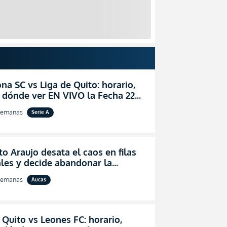
na SC vs Liga de Quito: horario,
 dónde ver EN VIVO la Fecha 22
igaPro 2026
semanas
Serie A
o Araujo desata el caos en filas
les y decide abandonar la
ón técnica de Aucas
semanas
Aucas
 Quito vs Leones FC: horario,