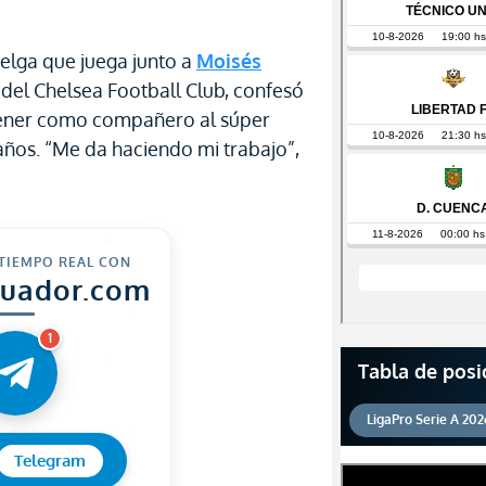
lga que juega junto a
Moisés
s del Chelsea Football Club, confesó
 tener como compañero al súper
ños. “Me da haciendo mi trabajo”,
 TIEMPO REAL CON
cuador.com
1
Tabla de posi
LigaPro Serie A 202
Telegram