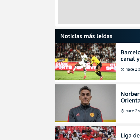
Noticias más leídas
Barcelo
canal y
de la L
hace 2 
schedule
Norbert
Orienta
direcci
hace 2 
schedule
Liga de