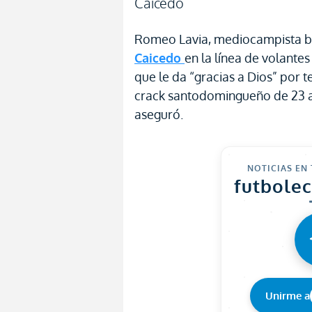
Caicedo
Romeo Lavia, mediocampista be
Caicedo
en la línea de volante
que le da “gracias a Dios” por
crack santodomingueño de 23 a
aseguró.
NOTICIAS EN
futbole
Unirme a