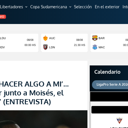
Libertadores
Copa Sudamericana
Selección
En el exterior
In
expand_more
expand_more
EVO
Calendario
E HACER ALGO A MI’…
LigaPro Serie A 202
r junto a Moisés, el
” (ENTREVISTA)