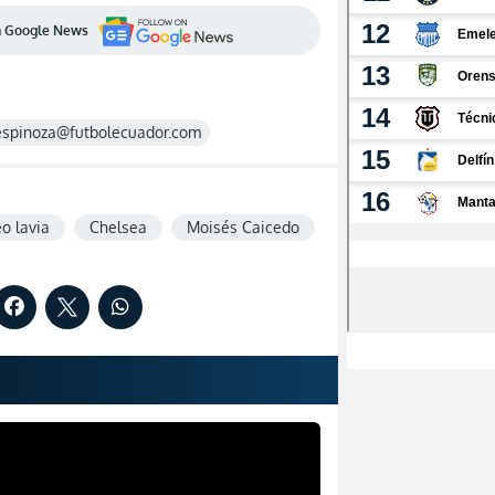
en Google News
espinoza@futbolecuador.com
o lavia
Chelsea
Moisés Caicedo