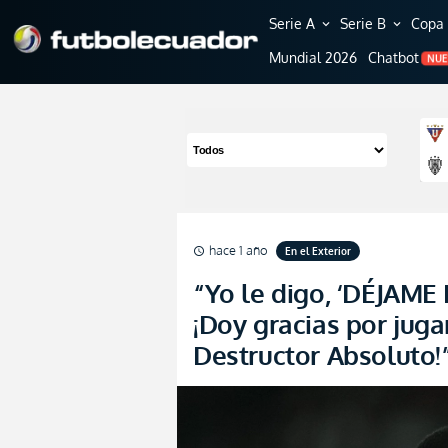
Serie A
Serie B
Copa 
expand_more
expand_more
Mundial 2026
Chatbot
NU
hace 1 año
En el Exterior
schedule
“Yo le digo, ‘DÉJAM
¡Doy gracias por juga
Destructor Absoluto!