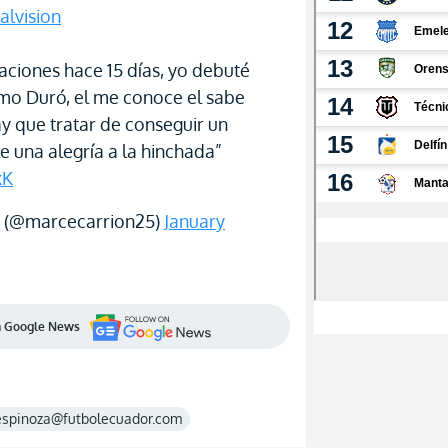
alvision
ciones hace 15 días, yo debuté
mo Duró, el me conoce el sabe
y que tratar de conseguir un
e una alegría a la hinchada”
kK
 (@marcecarrion25)
January
en Google News
espinoza@futbolecuador.com