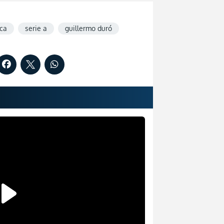
nca
serie a
guillermo duró