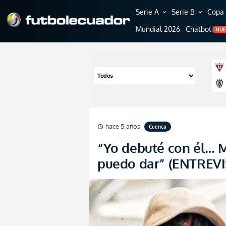
Serie A
Serie B
Copa 
expand_more
expand_more
Mundial 2026
Chatbot
NU
hace 5 años
Cuenca
schedule
“Yo debuté con él… 
puedo dar” (ENTREVI