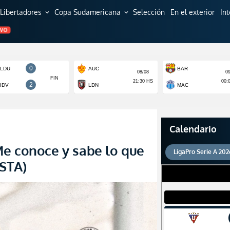
Libertadores
Copa Sudamericana
Selección
En el exterior
In
expand_more
expand_more
EVO
Calendario
Me conoce y sabe lo que
LigaPro Serie A 202
STA)