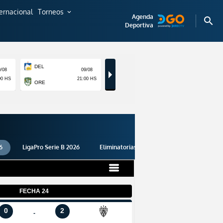
ternacional
Torneos
expand_more
Agenda
search
Deportiva
6
LigaPro Serie B 2026
Eliminatorias 2026