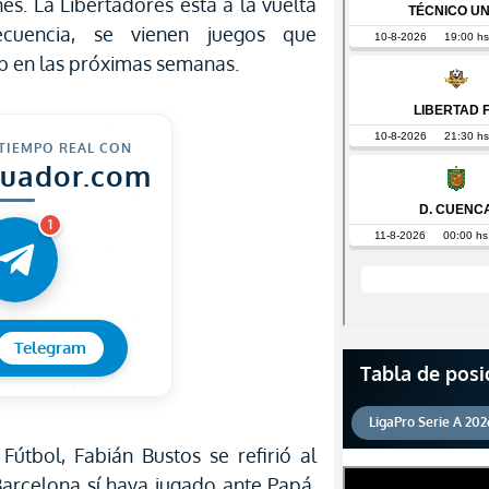
nes. La Libertadores está a la vuelta
cuencia, se vienen juegos que
b en las próximas semanas.
 TIEMPO REAL CON
cuador.com
1
Telegram
Tabla de posi
LigaPro Serie A 202
Fútbol, Fabián Bustos se refirió al
Barcelona sí haya jugado ante Papá.