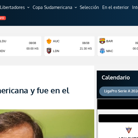
Libertadores
Copa Sudamericana
Selección
En el exterior
In
expand_more
expand_more
EVO
Calendario
ericana y fue en el
LigaPro Serie A 202