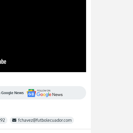
en Google News
z92
fchavez@futbolecuador.com