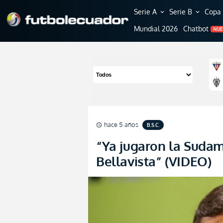
Serie A
Serie B
Copa 
expand_more
expand_more
Mundial 2026
Chatbot
NU
hace 5 años
B.S.C.
schedule
“Ya jugaron la Sudam
Bellavista” (VIDEO)