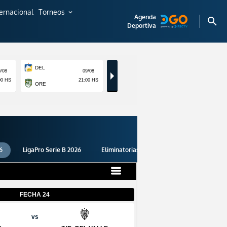
ternacional
Torneos
expand_more
Agenda
search
Deportiva
6
LigaPro Serie B 2026
Eliminatorias 2026