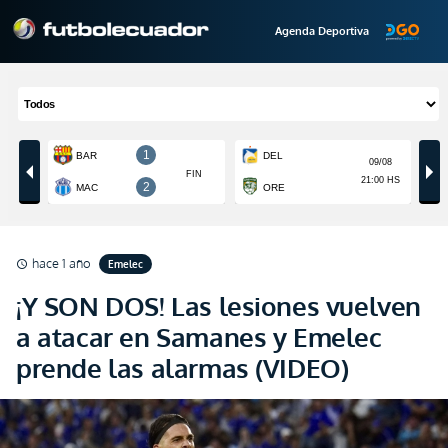
Agenda Deportiva
hace 1 año
Emelec
schedule
¡Y SON DOS! Las lesiones vuelven
a atacar en Samanes y Emelec
prende las alarmas (VIDEO)