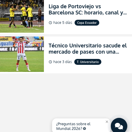
Liga de Portoviejo vs
Barcelona SC: horario, canal y
dónde ver EN VIVO los octavos
hace 5 días
Copa Ecuador
schedule
de final de la Copa Ecuador
2026
Técnico Universitario sacude el
mercado de pases con una
verdadera revolución para
hace 3 días
T. Universitario
schedule
asegurar la permanencia
(FOTO)
close
¿Preguntas sobre el
Mundial 2026? ⚽