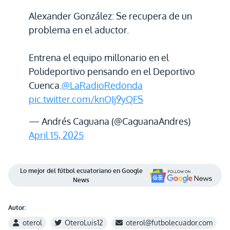
Alexander González: Se recupera de un
problema en el aductor.
Entrena el equipo millonario en el
Polideportivo pensando en el Deportivo
Cuenca.
@LaRadioRedonda
pic.twitter.com/knOJj9yQFS
— Andrés Caguana (@CaguanaAndres)
April 15, 2025
Lo mejor del fútbol ecuatoriano en Google
News
Autor:
oterol
OteroLuis12
oterol@futbolecuador.com