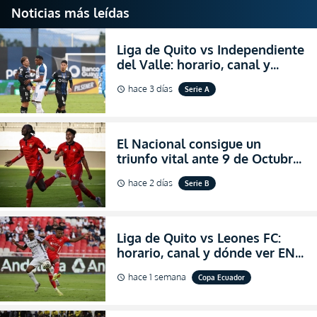
Noticias más leídas
Liga de Quito vs Independiente
del Valle: horario, canal y
dónde ver EN VIVO el
hace 3 días
Serie A
schedule
partidazo por la fecha 24 de la
LigaPro 2026
El Nacional consigue un
triunfo vital ante 9 de Octubre
para encender la fe en la
hace 2 días
Serie B
schedule
salvación
Liga de Quito vs Leones FC:
horario, canal y dónde ver EN
VIVO los octavos de final de la
hace 1 semana
Copa Ecuador
schedule
Copa Ecuador 2026