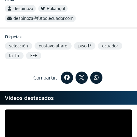
despinoza
Rokangol
despinoza@futbolecuador.com
Etiquetas:
selección
gustavo alfaro
piso 17
ecuador
la Tri
FEF
Compartir:
Videos destacados