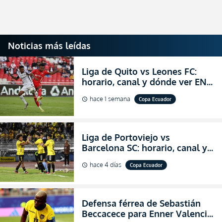
Noticias más leídas
Liga de Quito vs Leones FC:
horario, canal y dónde ver EN
VIVO los octavos de final de la
hace 1 semana
Copa Ecuador
schedule
Copa Ecuador 2026
Liga de Portoviejo vs
Barcelona SC: horario, canal y
dónde ver EN VIVO los octavos
hace 4 días
Copa Ecuador
schedule
de final de la Copa Ecuador
2026
Defensa férrea de Sebastián
Beccacece para Enner Valencia