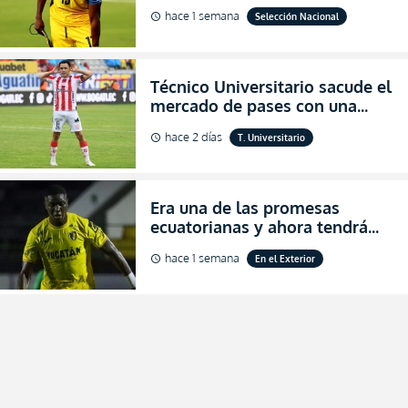
al indicar que era el hombre
hace 1 semana
Selección Nacional
schedule
indicado para Ecuador
Técnico Universitario sacude el
mercado de pases con una
verdadera revolución para
hace 2 días
T. Universitario
schedule
asegurar la permanencia
(FOTO)
Era una de las promesas
ecuatorianas y ahora tendrá
una nueva oportunidad en
hace 1 semana
En el Exterior
schedule
Bolivia