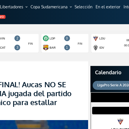
Libertadores
Copa Sudamericana
Selección
En el exterior
In
expand_more
expand_more
EVO
Calendario
 FINAL! Aucas NO SE
LigaPro Serie A 202
A jugada del partido
ico para estallar