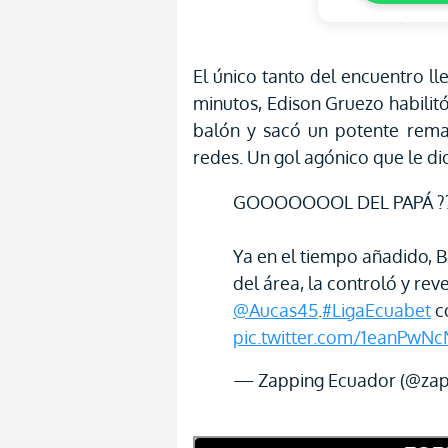
El único tanto del encuentro ll
minutos, Edison Gruezo habilit
balón y sacó un potente rema
redes. Un gol agónico que le di
GOOOOOOOL DEL PAPÁ ?
Ya en el tiempo añadido, 
del área, la controló y rev
@Aucas45
.
#LigaEcuabet
c
pic.twitter.com/1eanPwNc
— Zapping Ecuador (@za