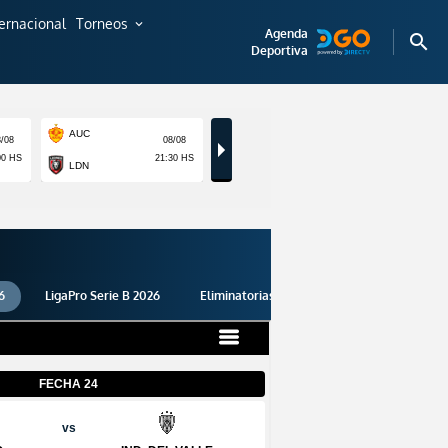
ternacional
Torneos
expand_more
Agenda
search
Deportiva
6
LigaPro Serie B 2026
Eliminatorias 2026