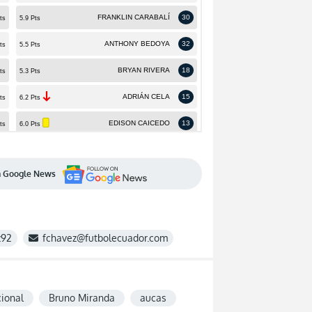
en Google News
z92
fchavez@futbolecuador.com
cional
Bruno Miranda
aucas