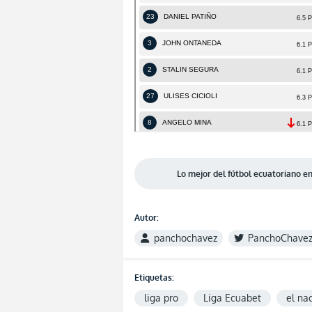
Lo mejor del fútbol ecuatoriano 
Autor:
panchochavez
PanchoChave
Etiquetas:
liga pro
Liga Ecuabet
el na