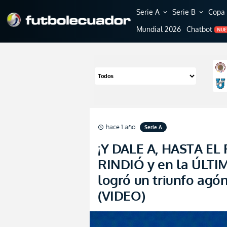
Serie A
Serie B
Copa 
expand_more
expand_more
Mundial 2026
Chatbot
NU
hace 1 año
Serie A
schedule
¡Y DALE A, HASTA EL
RINDIÓ y en la ÚLTIM
logró un triunfo agón
(VIDEO)