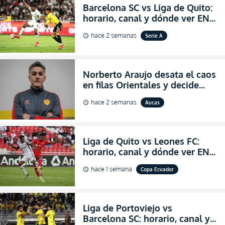
Barcelona SC vs Liga de Quito:
horario, canal y dónde ver EN
VIVO la Fecha 22 de la LigaPro
hace 2 semanas
Serie A
schedule
2026
Norberto Araujo desata el caos
en filas Orientales y decide
abandonar la dirección técnica
hace 2 semanas
Aucas
schedule
de Aucas
Liga de Quito vs Leones FC:
horario, canal y dónde ver EN
VIVO los octavos de final de la
hace 1 semana
Copa Ecuador
schedule
Copa Ecuador 2026
Liga de Portoviejo vs
Barcelona SC: horario, canal y