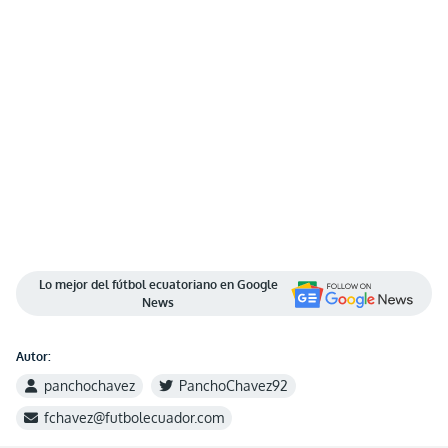
Lo mejor del fútbol ecuatoriano en Google
News
Autor:
panchochavez
PanchoChavez92
fchavez@futbolecuador.com