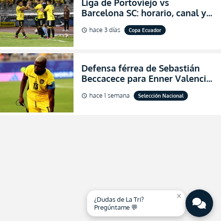
Liga de Portoviejo vs
Barcelona SC: horario, canal y
dónde ver EN VIVO los octavos
hace 3 días
Copa Ecuador
schedule
de final de la Copa Ecuador
2026
Defensa férrea de Sebastián
Beccacece para Enner Valencia
al indicar que era el hombre
hace 1 semana
Selección Nacional
schedule
indicado para Ecuador
close
¿Dudas de La Tri?
Pregúntame 💬