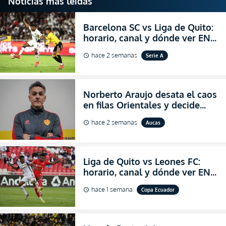
Noticias más leídas
Barcelona SC vs Liga de Quito:
horario, canal y dónde ver EN
VIVO la Fecha 22 de la LigaPro
hace 2 semanas
Serie A
schedule
2026
Norberto Araujo desata el caos
en filas Orientales y decide
abandonar la dirección técnica
hace 2 semanas
Aucas
schedule
de Aucas
Liga de Quito vs Leones FC:
horario, canal y dónde ver EN
VIVO los octavos de final de la
hace 1 semana
Copa Ecuador
schedule
Copa Ecuador 2026