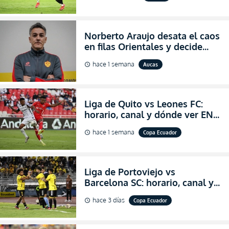
Norberto Araujo desata el caos
en filas Orientales y decide
abandonar la dirección técnica
hace 1 semana
Aucas
schedule
de Aucas
Liga de Quito vs Leones FC:
horario, canal y dónde ver EN
VIVO los octavos de final de la
hace 1 semana
Copa Ecuador
schedule
Copa Ecuador 2026
Liga de Portoviejo vs
Barcelona SC: horario, canal y
dónde ver EN VIVO los octavos
hace 3 días
Copa Ecuador
schedule
de final de la Copa Ecuador
2026