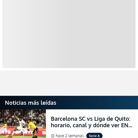
Noticias más leídas
Barcelona SC vs Liga de Quito:
horario, canal y dónde ver EN
VIVO la Fecha 22 de la LigaPro
hace 2 semanas
Serie A
schedule
2026