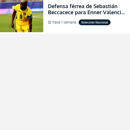
Defensa férrea de Sebastián
Beccacece para Enner Valencia
al indicar que era el hombre
hace 1 semana
Selección Nacional
schedule
indicado para Ecuador