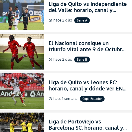
Liga de Quito vs Independiente
del Valle: horario, canal y
dónde ver EN VIVO el
hace 2 días
Serie A
schedule
partidazo por la fecha 24 de la
LigaPro 2026
El Nacional consigue un
triunfo vital ante 9 de Octubre
para encender la fe en la
hace 2 días
Serie B
schedule
salvación
Liga de Quito vs Leones FC:
horario, canal y dónde ver EN
VIVO los octavos de final de la
hace 1 semana
Copa Ecuador
schedule
Copa Ecuador 2026
Liga de Portoviejo vs
Barcelona SC: horario, canal y