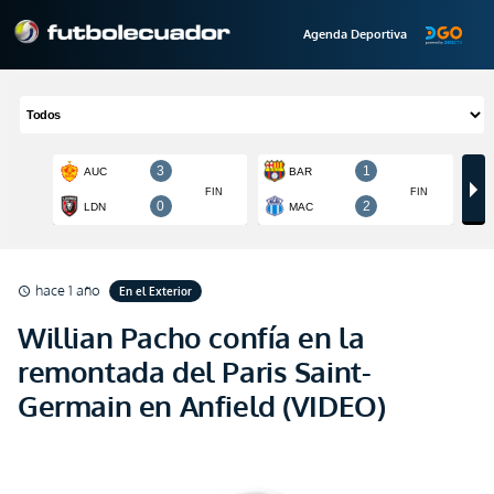
Agenda Deportiva
hace 1 año
En el Exterior
schedule
Willian Pacho confía en la
remontada del Paris Saint-
Germain en Anfield (VIDEO)