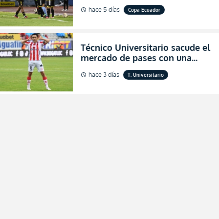
dónde ver EN VIVO los octavos
hace 5 días
Copa Ecuador
schedule
de final de la Copa Ecuador
2026
Técnico Universitario sacude el
mercado de pases con una
verdadera revolución para
hace 3 días
T. Universitario
schedule
asegurar la permanencia
(FOTO)