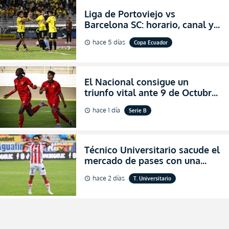
Liga de Portoviejo vs
Barcelona SC: horario, canal y
dónde ver EN VIVO los octavos
hace 5 días
Copa Ecuador
schedule
de final de la Copa Ecuador
2026
El Nacional consigue un
triunfo vital ante 9 de Octubre
para encender la fe en la
hace 1 día
Serie B
schedule
salvación
Técnico Universitario sacude el
mercado de pases con una
verdadera revolución para
hace 2 días
T. Universitario
schedule
asegurar la permanencia
(FOTO)