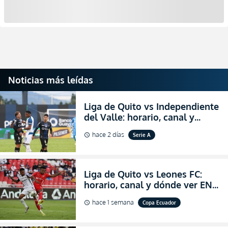
Noticias más leídas
Liga de Quito vs Independiente
del Valle: horario, canal y
dónde ver EN VIVO el
hace 2 días
Serie A
schedule
partidazo por la fecha 24 de la
LigaPro 2026
Liga de Quito vs Leones FC:
horario, canal y dónde ver EN
VIVO los octavos de final de la
hace 1 semana
Copa Ecuador
schedule
Copa Ecuador 2026