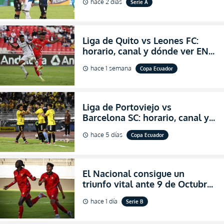
hace 2 días
Serie A
schedule
partidazo por la fecha 24 de la
LigaPro 2026
Liga de Quito vs Leones FC:
horario, canal y dónde ver EN
VIVO los octavos de final de la
hace 1 semana
Copa Ecuador
schedule
Copa Ecuador 2026
Liga de Portoviejo vs
Barcelona SC: horario, canal y
dónde ver EN VIVO los octavos
hace 5 días
Copa Ecuador
schedule
de final de la Copa Ecuador
2026
El Nacional consigue un
triunfo vital ante 9 de Octubre
para encender la fe en la
hace 1 día
Serie B
schedule
salvación