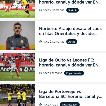
horario, canal y dónde ver EN
VIVO la Fecha 22 de la LigaPro
hace 2 semanas
Serie A
schedule
2026
Norberto Araujo desata el caos
en filas Orientales y decide
abandonar la dirección técnica
hace 2 semanas
Aucas
schedule
de Aucas
Liga de Quito vs Leones FC:
horario, canal y dónde ver EN
VIVO los octavos de final de la
hace 1 semana
Copa Ecuador
schedule
Copa Ecuador 2026
Liga de Portoviejo vs
Barcelona SC: horario, canal y
dónde ver EN VIVO los octavos
hace 4 días
Copa Ecuador
schedule