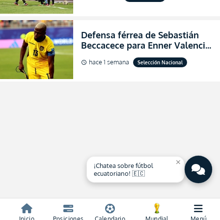
de final de la Copa Ecuador
2026
Defensa férrea de Sebastián
Beccacece para Enner Valencia
al indicar que era el hombre
hace 1 semana
Selección Nacional
schedule
indicado para Ecuador
close
¡Chatea sobre fútbol
ecuatoriano! 🇪🇨
Inicio
Posiciones
Calendario
Mundial
Menú