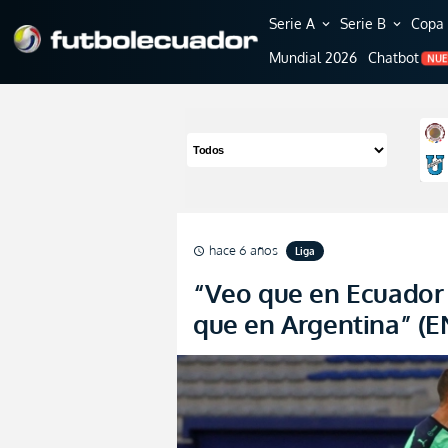
Serie A
Serie B
Copa 
expand_more
expand_more
Mundial 2026
Chatbot
NU
hace 6 años
Liga
schedule
“Veo que en Ecuador
que en Argentina” (