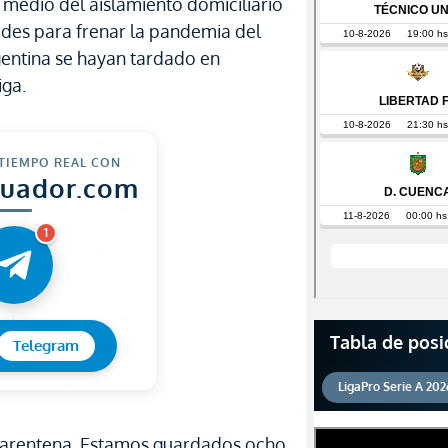
 medio del aislamiento domiciliario
ades para frenar la pandemia del
gentina se hayan tardado en
iga.
 TIEMPO REAL CON
cuador.com
1
Tabla de posi
Telegram
LigaPro Serie A 202
uarentena. Estamos guardados ocho