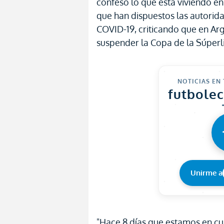
confesó lo que está viviendo en
que han dispuestos las autorid
COVID-19, criticando que en Ar
suspender la Copa de la Súperl
NOTICIAS EN
futbole
Unirme a
"Hace 8 días que estamos en c