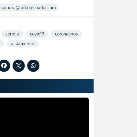
espinoza@futbolecuador.com
serie a
covid19
coronavirus
aislamiento