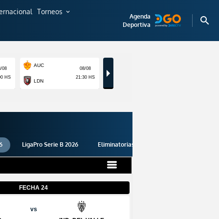
ternacional
Torneos
expand_more
Agenda
search
Deportiva
6
LigaPro Serie B 2026
Eliminatorias 2026