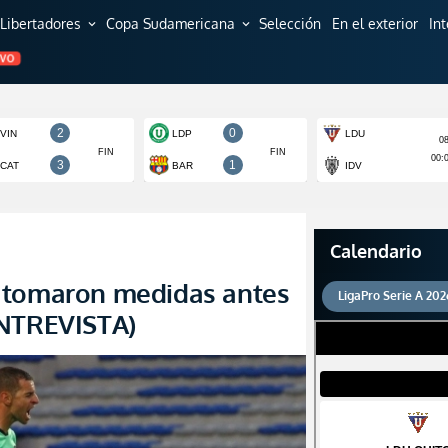
Libertadores
Copa Sudamericana
Selección
En el exterior
In
expand_more
expand_more
EVO
Calendario
 tomaron medidas antes
LigaPro Serie A 202
ENTREVISTA)