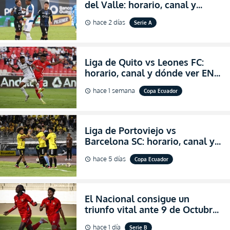
del Valle: horario, canal y
dónde ver EN VIVO el
hace 2 días
Serie A
schedule
partidazo por la fecha 24 de la
LigaPro 2026
Liga de Quito vs Leones FC:
horario, canal y dónde ver EN
VIVO los octavos de final de la
hace 1 semana
Copa Ecuador
schedule
Copa Ecuador 2026
Liga de Portoviejo vs
Barcelona SC: horario, canal y
dónde ver EN VIVO los octavos
hace 5 días
Copa Ecuador
schedule
de final de la Copa Ecuador
2026
El Nacional consigue un
triunfo vital ante 9 de Octubre
para encender la fe en la
hace 1 día
Serie B
schedule