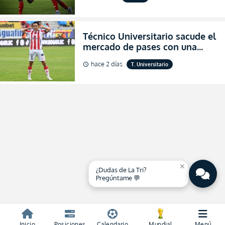
salvación
Técnico Universitario sacude el
mercado de pases con una
verdadera revolución para
hace 2 días
T. Universitario
schedule
asegurar la permanencia
(FOTO)
close
¿Dudas de La Tri?
Pregúntame 💬
Inicio
Posiciones
Calendario
Mundial
Menú