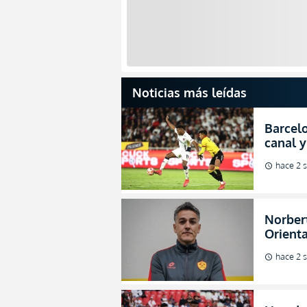
Noticias más leídas
Barcelo
canal y
de la L
hace 2 
schedule
Norbert
Orienta
direcci
hace 2 
schedule