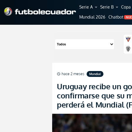
Serie A
Serie B
Copa 
expand_more
expand_more
Mundial 2026
Chatbot
NU
hace 2 meses
Mundial
schedule
Uruguay recibe un go
confirmarse que su m
perderá el Mundial 