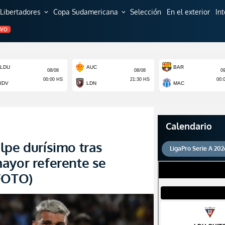
Libertadores
Copa Sudamericana
Selección
En el exterior
In
expand_more
expand_more
EVO
Calendario
lpe durísimo tras
LigaPro Serie A 202
ayor referente se
(FOTO)