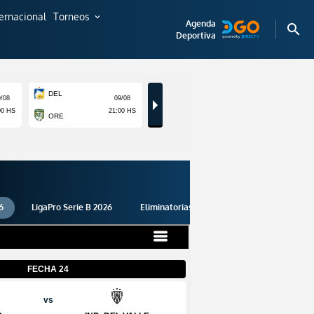
ternacional
Torneos
expand_more
Agenda
search
Deportiva
6
LigaPro Serie B 2026
Eliminatorias 2026