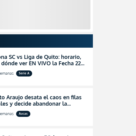
na SC vs Liga de Quito: horario,
 dónde ver EN VIVO la Fecha 22
igaPro 2026
semanas
Serie A
o Araujo desata el caos en filas
les y decide abandonar la
ón técnica de Aucas
semanas
Aucas