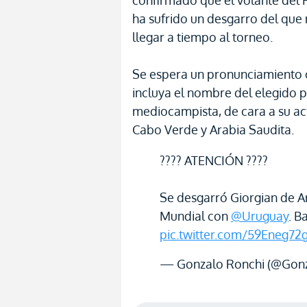
confirmado que el volante del 
ha sufrido un desgarro del qu
llegar a tiempo al torneo.
Se espera un pronunciamiento of
incluya el nombre del elegido 
mediocampista, de cara a su ac
Cabo Verde y Arabia Saudita.
???? ATENCIÓN ????
Se desgarró Giorgian de Ar
Mundial con
@Uruguay
. B
pic.twitter.com/59Eneg72
— Gonzalo Ronchi (@Gon