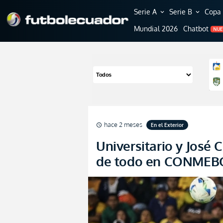
Serie A
Serie B
Copa 
expand_more
expand_more
Mundial 2026
Chatbot
NU
hace 2 meses
En el Exterior
schedule
Universitario y José 
de todo en CONMEBO