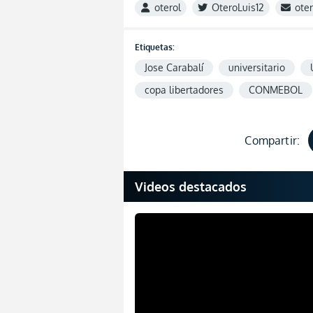
oterol
OteroLuis12
ote
Etiquetas:
Jose Carabalí
universitario
copa libertadores
CONMEBOL
Compartir:
Videos destacados