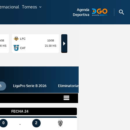
ternacional
Torneos
expand_more
Agenda
search
Deportiva
6
LigaPro Serie B 2026
Eliminatorias 2026