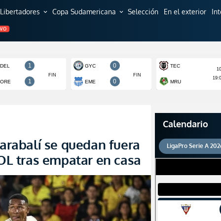
Libertadores
Copa Sudamericana
Selección
En el exterior
In
expand_more
expand_more
EVO
Calendario
Carabalí se quedan fuera
LigaPro Serie A 202
L tras empatar en casa