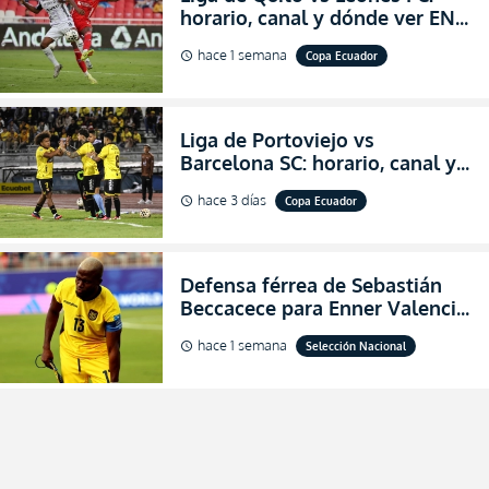
horario, canal y dónde ver EN
VIVO los octavos de final de la
hace 1 semana
Copa Ecuador
schedule
Copa Ecuador 2026
Liga de Portoviejo vs
Barcelona SC: horario, canal y
dónde ver EN VIVO los octavos
hace 3 días
Copa Ecuador
schedule
de final de la Copa Ecuador
2026
Defensa férrea de Sebastián
Beccacece para Enner Valencia
al indicar que era el hombre
hace 1 semana
Selección Nacional
schedule
indicado para Ecuador