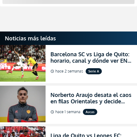
Noticias más leídas
Barcelona SC vs Liga de Quito:
horario, canal y dónde ver EN
VIVO la Fecha 22 de la LigaPro
hace 2 semanas
Serie A
schedule
2026
Norberto Araujo desata el caos
en filas Orientales y decide
abandonar la dirección técnica
hace 1 semana
Aucas
schedule
de Aucas
Liga de Quito vs Leones FC: