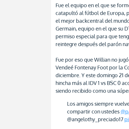
Fue el equipo en el que se form
catapultó al fútbol de Europa,
el mejor backcentral del mundo
Germain, equipo en el que su DT
permiso especial para que teng
reintegre después del parón na
Fue por eso que Willian no jugó
Vendeé Fontenay Foot por la C
diciembre. Y este domingo 21 d
hincha más al IDV 1 vs BSC 0 
siendo recibido como una súper
Los amigos siempre vuelve
compartir con ustedes
@pa
@angelothy_preciado17
p