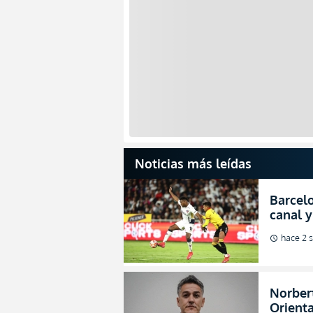
Noticias más leídas
Barcelo
canal y
de la L
hace 2 
schedule
Norbert
Orienta