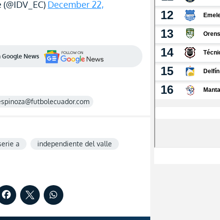
e (@IDV_EC)
December 22,
en Google News
espinoza@futbolecuador.com
serie a
independiente del valle