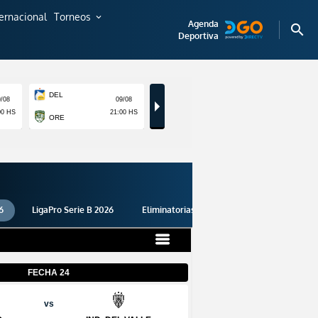
ternacional
Torneos
expand_more
Agenda
search
Deportiva
6
LigaPro Serie B 2026
Eliminatorias 2026