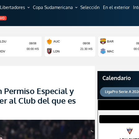
Libertadores
Copa Sudamericana
Selección
En el exterior
In
expand_more
expand_more
EVO
Calendario
un Permiso Especial y
LigaPro Serie A 202
er al Club del que es