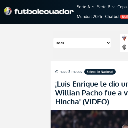
Serie A
Serie B
Copa 
expand_more
expand_more
Mundial 2026
Chatbot
NU
hace 8 meses
Selección Nacional
schedule
¡Luis Enrique le dio 
Willian Pacho fue a v
Hincha! (VIDEO)