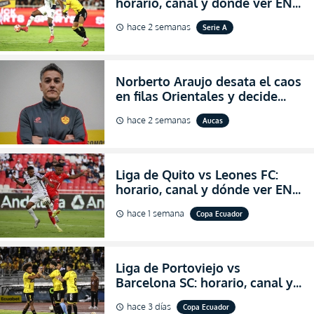
horario, canal y dónde ver EN
VIVO la Fecha 22 de la LigaPro
hace 2 semanas
Serie A
schedule
2026
Norberto Araujo desata el caos
en filas Orientales y decide
abandonar la dirección técnica
hace 2 semanas
Aucas
schedule
de Aucas
Liga de Quito vs Leones FC:
horario, canal y dónde ver EN
VIVO los octavos de final de la
hace 1 semana
Copa Ecuador
schedule
Copa Ecuador 2026
Liga de Portoviejo vs
Barcelona SC: horario, canal y
dónde ver EN VIVO los octavos
hace 3 días
Copa Ecuador
schedule
de final de la Copa Ecuador