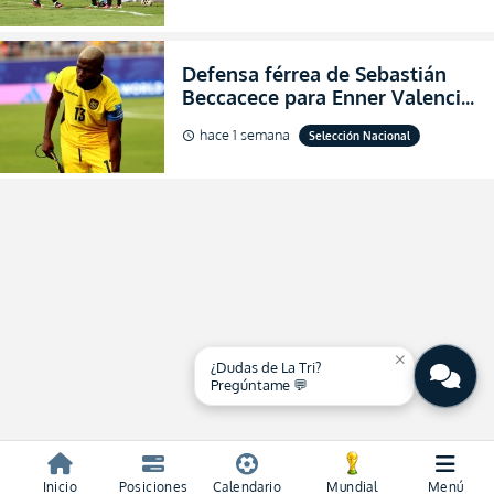
2026
Defensa férrea de Sebastián
Beccacece para Enner Valencia
al indicar que era el hombre
hace 1 semana
Selección Nacional
schedule
indicado para Ecuador
close
¿Dudas de La Tri?
Pregúntame 💬
Inicio
Posiciones
Calendario
Mundial
Menú