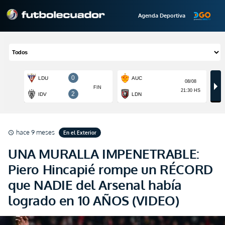
Agenda Deportiva
hace 9 meses
En el Exterior
schedule
UNA MURALLA IMPENETRABLE:
Piero Hincapié rompe un RÉCORD
que NADIE del Arsenal había
logrado en 10 AÑOS (VIDEO)