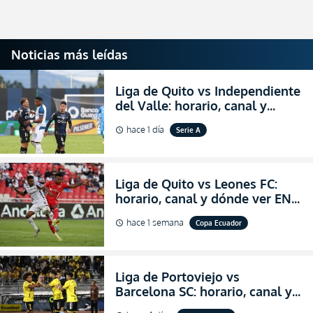
Noticias más leídas
Liga de Quito vs Independiente
del Valle: horario, canal y
dónde ver EN VIVO el
hace 1 día
Serie A
schedule
partidazo por la fecha 24 de la
LigaPro 2026
Liga de Quito vs Leones FC:
horario, canal y dónde ver EN
VIVO los octavos de final de la
hace 1 semana
Copa Ecuador
schedule
Copa Ecuador 2026
Liga de Portoviejo vs
Barcelona SC: horario, canal y
dónde ver EN VIVO los octavos