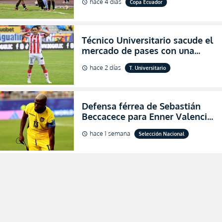
hace 4 días
Copa Ecuador
schedule
de final de la Copa Ecuador
2026
Técnico Universitario sacude el
mercado de pases con una
verdadera revolución para
hace 2 días
T. Universitario
schedule
asegurar la permanencia
(FOTO)
Defensa férrea de Sebastián
Beccacece para Enner Valencia
al indicar que era el hombre
hace 1 semana
Selección Nacional
schedule
indicado para Ecuador