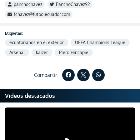
panchochavez
PanchoChavez92
fchavez@futbolecuador.com
Etiquetas:
ecuatorianos en el exterior
UEFA Champions League
Arsenal
kaizer
Piero Hincapie
Compartir:
Videos destacados