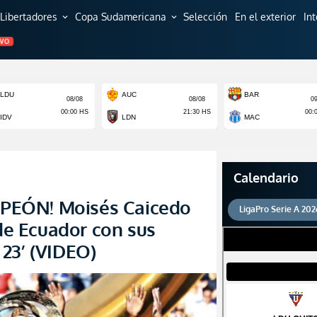
Libertadores
Copa Sudamericana
Selección
En el exterior
In
expand_more
expand_more
EVO
Calendario
PEÓN! Moisés Caicedo
LigaPro Serie A 202
 de Ecuador con sus
23’ (VIDEO)