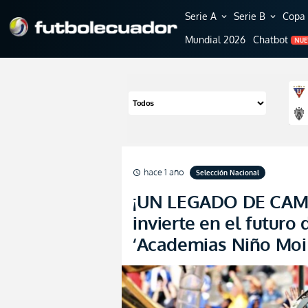
Serie A
Serie B
Copa 
expand_more
expand_more
Mundial 2026
Chatbot
NU
hace 1 año
Selección Nacional
schedule
¡UN LEGADO DE CAM
invierte en el futuro
‘Academias Niño Moi 