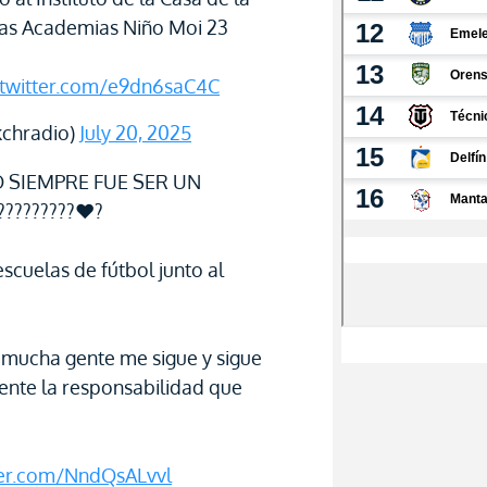
las Academias Niño Moi 23
.twitter.com/e9dn6saC4C
chradio)
July 20, 2025
O SIEMPRE FUE SER UN
?????????♥?
scuelas de fútbol junto al
 mucha gente me sigue y sigue
ente la responsabilidad que
tter.com/NndQsALvvl