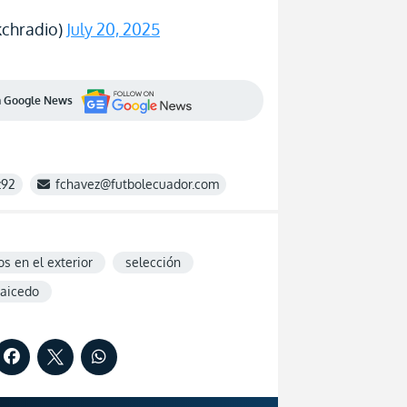
chradio)
July 20, 2025
en Google News
z92
fchavez@futbolecuador.com
s en el exterior
selección
aicedo