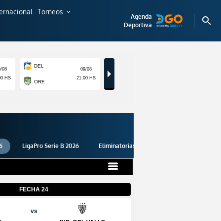
ternacional
Torneos
expand_more
Agenda
search
Deportiva
6
LigaPro Serie B 2026
Eliminatorias 2026