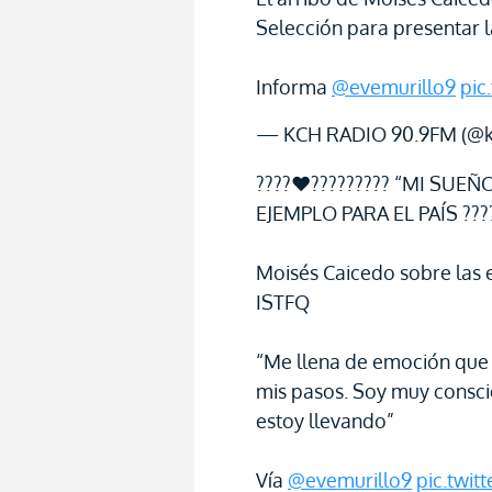
Selección para presentar 
Informa
@evemurillo9
pic
— KCH RADIO 90.9FM (@k
????♥????????? “MI SUEÑ
EJEMPLO PARA EL PAÍS ???
Moisés Caicedo sobre las e
ISTFQ
“Me llena de emoción que
mis pasos. Soy muy consci
estoy llevando”
Vía
@evemurillo9
pic.twi