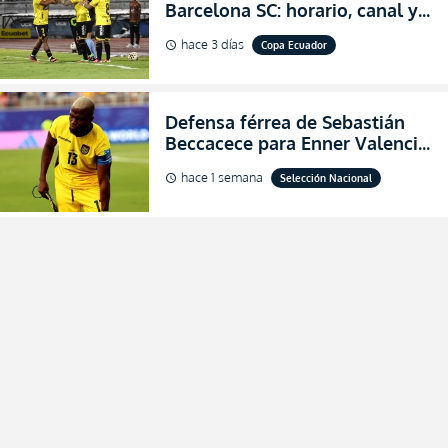
Barcelona SC: horario, canal y
dónde ver EN VIVO los octavos
hace 3 días
Copa Ecuador
schedule
de final de la Copa Ecuador
2026
Defensa férrea de Sebastián
Beccacece para Enner Valencia
al indicar que era el hombre
hace 1 semana
Selección Nacional
schedule
indicado para Ecuador