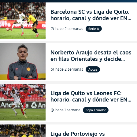
Barcelona SC vs Liga de Quito:
horario, canal y dónde ver EN
VIVO la Fecha 22 de la LigaPro
hace 2 semanas
Serie A
schedule
2026
Norberto Araujo desata el caos
en filas Orientales y decide
abandonar la dirección técnica
hace 2 semanas
Aucas
schedule
de Aucas
Liga de Quito vs Leones FC:
horario, canal y dónde ver EN
VIVO los octavos de final de la
hace 1 semana
Copa Ecuador
schedule
Copa Ecuador 2026
Liga de Portoviejo vs