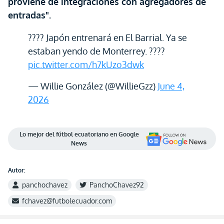
proviene de integraciones con agregadores de
entradas".
???? Japón entrenará en El Barrial. Ya se
estaban yendo de Monterrey. ????
pic.twitter.com/h7kUzo3dwk
— Willie González (@WillieGzz)
June 4,
2026
Lo mejor del fútbol ecuatoriano en Google
News
Autor:
panchochavez
PanchoChavez92
fchavez@futbolecuador.com