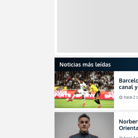
Noticias más leídas
Barcelo
canal y
de la L
hace 2 
schedule
Norbert
Orienta
direcci
hace 2 