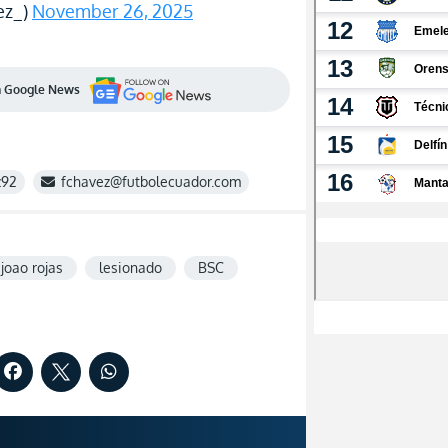
ez_)
November 26, 2025
en Google News
z92
fchavez@futbolecuador.com
joao rojas
lesionado
BSC