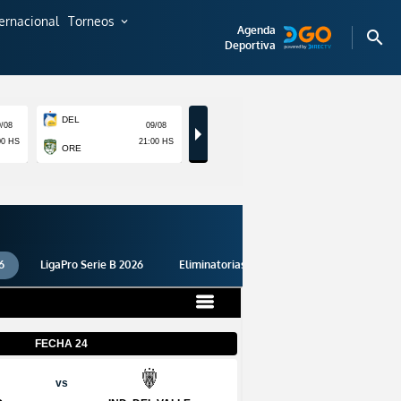
ternacional
Torneos
expand_more
Agenda
search
Deportiva
6
LigaPro Serie B 2026
Eliminatorias 2026