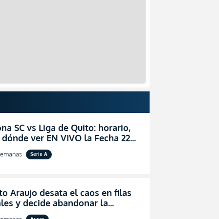
na SC vs Liga de Quito: horario,
 dónde ver EN VIVO la Fecha 22
igaPro 2026
semanas
Serie A
o Araujo desata el caos en filas
les y decide abandonar la
ón técnica de Aucas
semanas