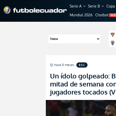
Serie A
Serie B
Copa 
expand_more
expand_more
Mundial 2026
Chatbot
NU
hace 8 meses
B.S.C.
schedule
Un ídolo golpeado: B
mitad de semana com
jugadores tocados (