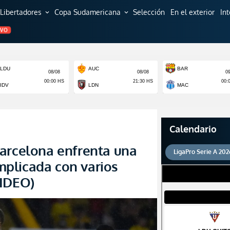
Libertadores
Copa Sudamericana
Selección
En el exterior
In
expand_more
expand_more
EVO
Calendario
arcelona enfrenta una
LigaPro Serie A 202
plicada con varios
VIDEO)