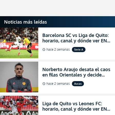
Noticias más leídas
Barcelona SC vs Liga de Quito:
horario, canal y dónde ver EN
VIVO la Fecha 22 de la LigaPro
hace 2 semanas
Serie A
schedule
2026
Norberto Araujo desata el caos
en filas Orientales y decide
abandonar la dirección técnica
hace 2 semanas
Aucas
schedule
de Aucas
Liga de Quito vs Leones FC:
horario, canal y dónde ver EN
VIVO los octavos de final de la