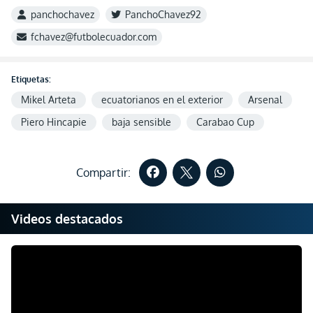
panchochavez
PanchoChavez92
fchavez@futbolecuador.com
Etiquetas:
Mikel Arteta
ecuatorianos en el exterior
Arsenal
Piero Hincapie
baja sensible
Carabao Cup
Compartir:
Videos destacados