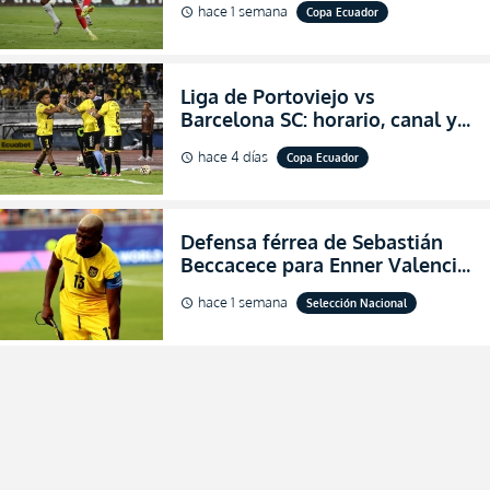
hace 1 semana
Copa Ecuador
schedule
Copa Ecuador 2026
Liga de Portoviejo vs
Barcelona SC: horario, canal y
dónde ver EN VIVO los octavos
hace 4 días
Copa Ecuador
schedule
de final de la Copa Ecuador
2026
Defensa férrea de Sebastián
Beccacece para Enner Valencia
al indicar que era el hombre
hace 1 semana
Selección Nacional
schedule
indicado para Ecuador