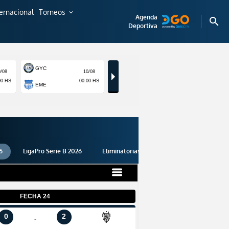
ternacional
Torneos
expand_more
Agenda
search
Deportiva
6
LigaPro Serie B 2026
Eliminatorias 2026