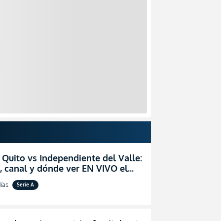
 Quito vs Independiente del Valle:
, canal y dónde ver EN VIVO el
zo por la fecha 24 de la LigaPro
ías
Serie A