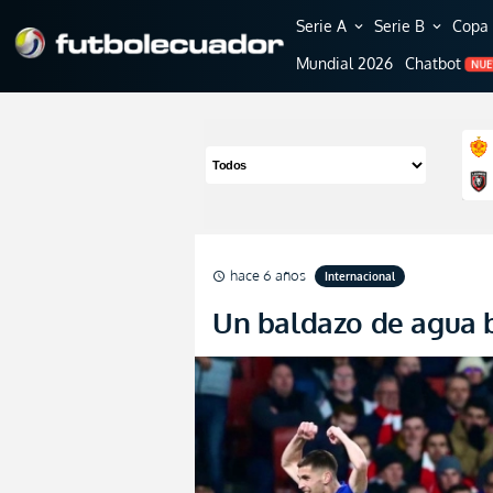
Serie A
Serie B
Copa 
expand_more
expand_more
Mundial 2026
Chatbot
NU
hace 6 años
Internacional
schedule
Un baldazo de agua 