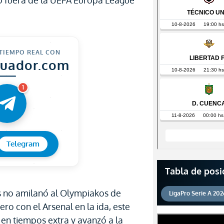
do fuera de la UEFA Europa League
 TIEMPO REAL CON
cuador.com
1
Telegram
Tabla de posi
s no amilanó al Olympiakos de
LigaPro Serie A 202
ro con el Arsenal en la ida, este
en tiempos extra y avanzó a la