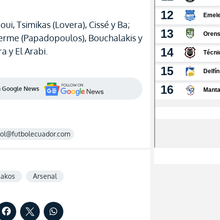
oui, Tsimikas (Lovera), Cissé y Ba;
herme (Papadopoulos), Bouchalakis y
 y El Arabi.
en Google News
rol@futbolecuador.com
iakos
Arsenal