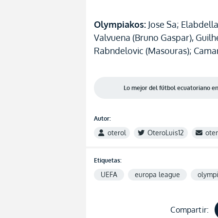
Olympiakos:
Jose Sa; Elabdella
Valvuena (Bruno Gaspar), Guil
Rabndelovic (Masouras); Camara
Lo mejor del fútbol ecuatoriano 
Autor:
oterol
OteroLuis12
ote
Etiquetas:
UEFA
europa league
olymp
Compartir: