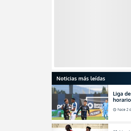
Noticias más leídas
Liga de
horario
partida
hace 2 d
schedule
2026