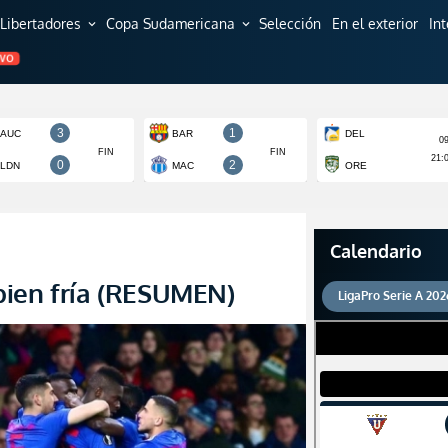
Libertadores
Copa Sudamericana
Selección
En el exterior
In
expand_more
expand_more
EVO
Calendario
bien fría (RESUMEN)
LigaPro Serie A 202