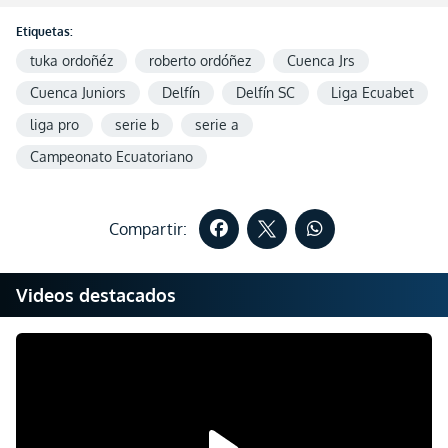
Etiquetas:
tuka ordoñéz
roberto ordóñez
Cuenca Jrs
Cuenca Juniors
Delfín
Delfín SC
Liga Ecuabet
liga pro
serie b
serie a
Campeonato Ecuatoriano
Compartir:
Videos destacados