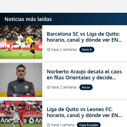
Noticias más leídas
Barcelona SC vs Liga de Quito:
horario, canal y dónde ver EN
VIVO la Fecha 22 de la LigaPro
hace 2 semanas
Serie A
schedule
2026
Norberto Araujo desata el caos
en filas Orientales y decide
abandonar la dirección técnica
hace 2 semanas
Aucas
schedule
de Aucas
Liga de Quito vs Leones FC:
horario, canal y dónde ver EN
VIVO los octavos de final de la
hace 1 semana
Copa Ecuador
schedule
Copa Ecuador 2026