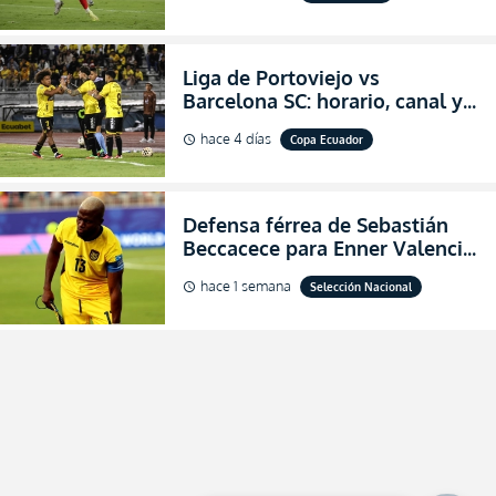
Liga de Portoviejo vs
Barcelona SC: horario, canal y
dónde ver EN VIVO los octavos
hace 4 días
Copa Ecuador
schedule
de final de la Copa Ecuador
2026
Defensa férrea de Sebastián
Beccacece para Enner Valencia
al indicar que era el hombre
hace 1 semana
Selección Nacional
schedule
indicado para Ecuador