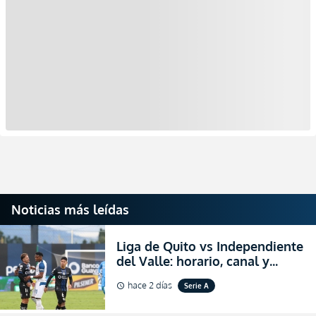
Noticias más leídas
Liga de Quito vs Independiente
del Valle: horario, canal y
dónde ver EN VIVO el
hace 2 días
Serie A
schedule
partidazo por la fecha 24 de la
LigaPro 2026