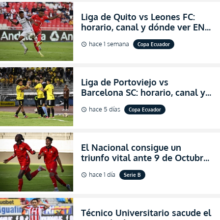
Liga de Quito vs Leones FC:
horario, canal y dónde ver EN
VIVO los octavos de final de la
hace 1 semana
Copa Ecuador
schedule
Copa Ecuador 2026
Liga de Portoviejo vs
Barcelona SC: horario, canal y
dónde ver EN VIVO los octavos
hace 5 días
Copa Ecuador
schedule
de final de la Copa Ecuador
2026
El Nacional consigue un
triunfo vital ante 9 de Octubre
para encender la fe en la
hace 1 día
Serie B
schedule
salvación
Técnico Universitario sacude el