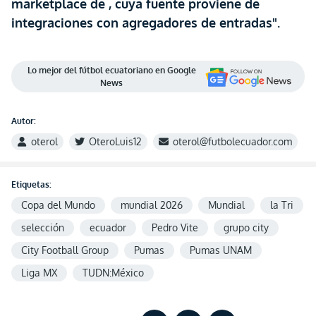
marketplace de , cuya fuente proviene de
integraciones con agregadores de entradas".
Lo mejor del fútbol ecuatoriano en Google
News
Autor:
oterol
OteroLuis12
oterol@futbolecuador.com
Etiquetas:
Copa del Mundo
mundial 2026
Mundial
la Tri
selección
ecuador
Pedro Vite
grupo city
City Football Group
Pumas
Pumas UNAM
Liga MX
TUDN:México