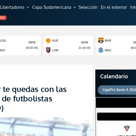
Libertadores
Copa Sudamericana
Selección
En el exterior
In
expand_more
expand_more
EVO
Calendario
y te quedas con las
LigaPro Serie A 202
de futbolistas
)