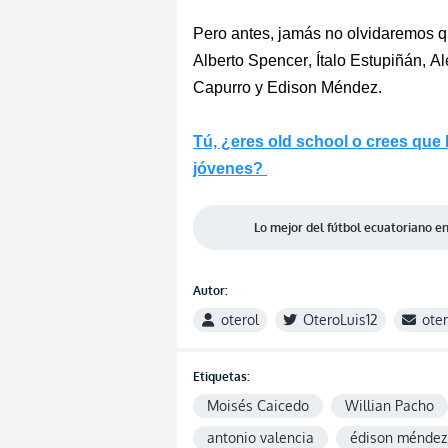
Pero antes, jamás no olvidaremos 
Alberto Spencer, Ítalo Estupiñán, A
Capurro y Edison Méndez.
Tú, ¿eres
old
school
o crees que
jóvenes?
Lo mejor del fútbol ecuatoriano 
Autor:
oterol
OteroLuis12
ote
Etiquetas:
Moisés Caicedo
Willian Pacho
antonio valencia
édison méndez