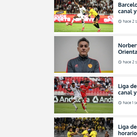
Barcelo
canal y
de la L
hace 2 
schedule
Norbert
Orienta
direcci
hace 2 
schedule
Liga de
canal 
de fina
hace 1 
schedule
Liga de
horario