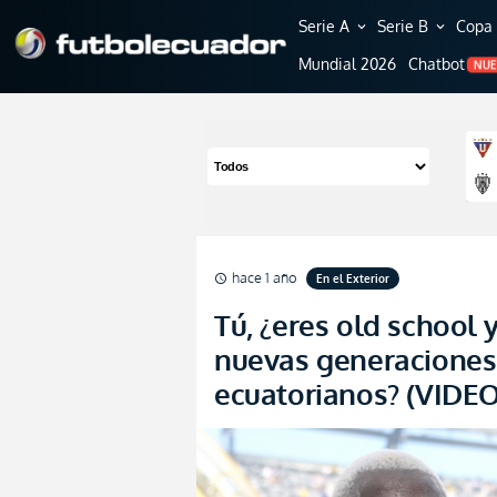
Serie A
Serie B
Copa 
expand_more
expand_more
Mundial 2026
Chatbot
NU
hace 1 año
En el Exterior
schedule
Tú, ¿eres old school 
nuevas generaciones 
ecuatorianos? (VIDEO