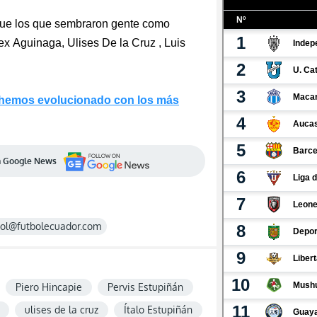
que los que sembraron gente como
lex Aguinaga, Ulises De la
Cruz ,
Luis
 hemos evolucionado con los más
en Google News
rol@futbolecuador.com
Piero Hincapie
Pervis Estupiñán
ulises de la cruz
Ítalo Estupiñán