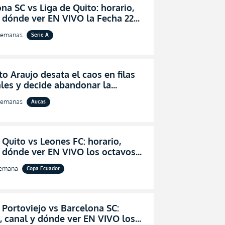
na SC vs Liga de Quito: horario,
 dónde ver EN VIVO la Fecha 22
igaPro 2026
semanas
Serie A
o Araujo desata el caos en filas
les y decide abandonar la
ón técnica de Aucas
semanas
Aucas
 Quito vs Leones FC: horario,
y dónde ver EN VIVO los octavos
l de la Copa Ecuador 2026
semana
Copa Ecuador
 Portoviejo vs Barcelona SC:
, canal y dónde ver EN VIVO los