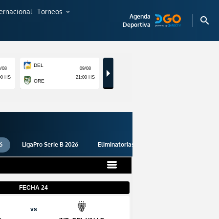
ternacional
Torneos
expand_more
Agenda
search
Deportiva
6
LigaPro Serie B 2026
Eliminatorias 2026