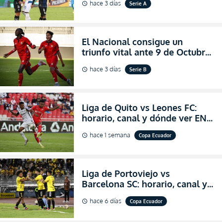
hace 3 días
Serie A
schedule
partidazo por la fecha 24 de la
LigaPro 2026
El Nacional consigue un
triunfo vital ante 9 de Octubre
para encender la fe en la
hace 3 días
Serie B
schedule
salvación
Liga de Quito vs Leones FC:
horario, canal y dónde ver EN
VIVO los octavos de final de la
hace 1 semana
Copa Ecuador
schedule
Copa Ecuador 2026
Liga de Portoviejo vs
Barcelona SC: horario, canal y
dónde ver EN VIVO los octavos
hace 6 días
Copa Ecuador
schedule
de final de la Copa Ecuador
2026