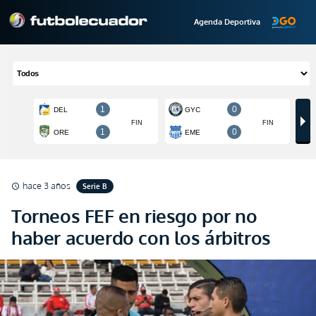
Agenda Deportiva
hace 3 años
Serie B
schedule
Torneos FEF en riesgo por no
haber acuerdo con los árbitros