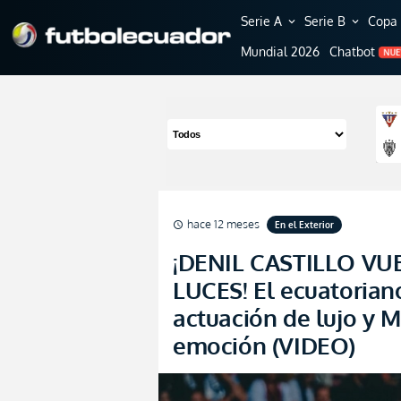
Serie A
Serie B
Copa 
expand_more
expand_more
Mundial 2026
Chatbot
NU
hace 12 meses
En el Exterior
schedule
¡DENIL CASTILLO VU
LUCES! El ecuatoriano
actuación de lujo y M
emoción (VIDEO)