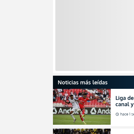
Noticias más leídas
Liga de
canal 
de fina
hace 1 
schedule