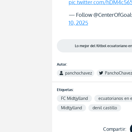
pic.twitter.com/hDM4c56S
— Follow @CenterOfGoals
10, 2025
Lo mejor del fútbol ecuatoriano 
Autor:
panchochavez
PanchoChave
Etiquetas:
FC Midtjylland
ecuatorianos en e
Midtjylland
denil castillo
Compartir: