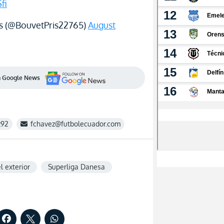
fi
 (@BouvetPris22765)
August
en Google News
z92
fchavez@futbolecuador.com
l exterior
Superliga Danesa