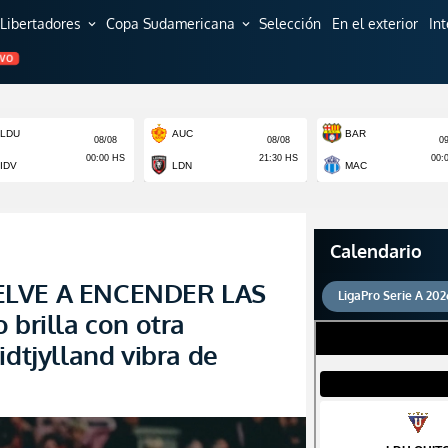
Libertadores
Copa Sudamericana
Selección
En el exterior
In
expand_more
expand_more
EVO
Calendario
ELVE A ENCENDER LAS
LigaPro Serie A 202
 brilla con otra
idtjylland vibra de