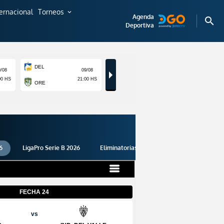
ternacional
Torneos
expand_more
Agenda
search
Deportiva
6
LigaPro Serie B 2026
Eliminatorias 2026