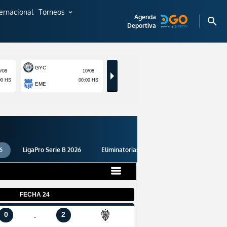
ternacional
Torneos
expand_more
Agenda
search
Deportiva
6
LigaPro Serie B 2026
Eliminatorias 2026