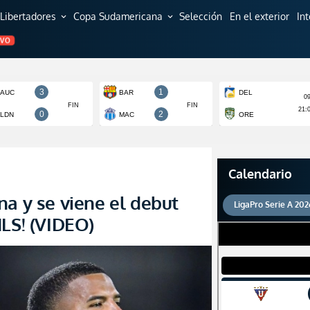
Libertadores
Copa Sudamericana
Selección
En el exterior
In
expand_more
expand_more
EVO
Calendario
na y se viene el debut
LigaPro Serie A 202
MLS! (VIDEO)