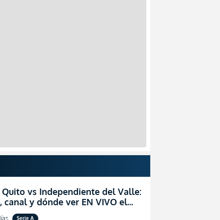
 Quito vs Independiente del Valle:
, canal y dónde ver EN VIVO el
zo por la fecha 24 de la LigaPro
ías
Serie A