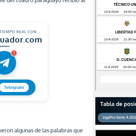
te del cuadro paraguayo recibió al
 TIEMPO REAL CON
cuador.com
1
Telegram
Tabla de posi
LigaPro Serie A 202
fueron algunas de las palabras que