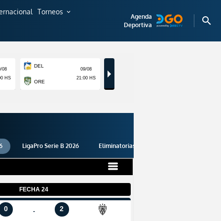
ternacional
Torneos
expand_more
Agenda
search
Deportiva
6
LigaPro Serie B 2026
Eliminatorias 2026