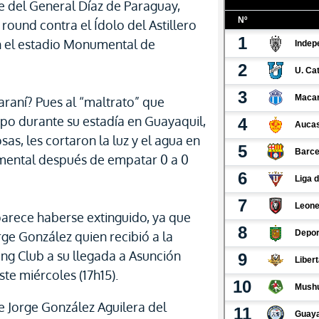
e del General Díaz de Paraguay,
round contra el Ídolo del Astillero
 el estadio Monumental de
uaraní? Pues al “maltrato” que
ipo durante su estadía en Guayaquil,
as, les cortaron la luz y el agua en
umental después de empatar 0 a 0
parece haberse extinguido, ya que
rge González quien recibió a la
ng Club a su llegada a Asunción
te miércoles (17h15).
 Jorge González Aguilera del