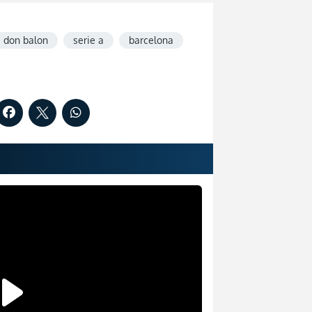
don balon
serie a
barcelona