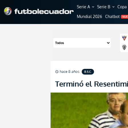
Serie A
Serie B
Copa 
expand_more
expand_more
Mundial 2026
Chatbot
NU
hace 8 años
B.S.C.
schedule
Terminó el Resentim