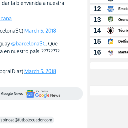
a dar la bienvenida a nuestra
icana
celonaSC)
March 5, 2018
aguay
@barcelonaSC
. Que
 en nuestro país. ????????
bgralDiaz)
March 5, 2018
en Google News
espinoza@futbolecuador.com