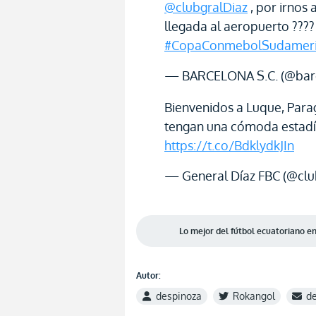
@clubgralDiaz
, por irnos 
llegada al aeropuerto ????
#CopaConmebolSudamer
— BARCELONA S.C. (@bar
Bienvenidos a Luque, Par
tengan una cómoda estadía
https://t.co/BdklydkJIn
— General Díaz FBC (@clu
Lo mejor del fútbol ecuatoriano 
Autor:
despinoza
Rokangol
d