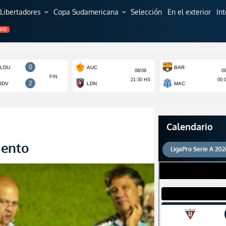
Libertadores
Copa Sudamericana
Selección
En el exterior
In
expand_more
expand_more
EVO
Calendario
iento
LigaPro Serie A 202