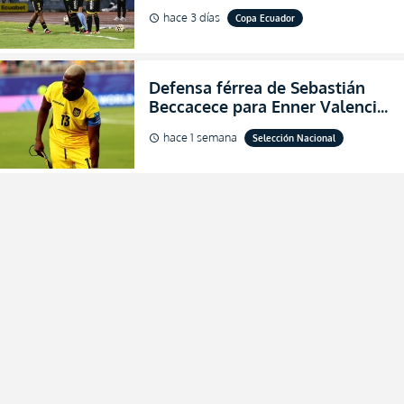
dónde ver EN VIVO los octavos
hace 3 días
Copa Ecuador
schedule
de final de la Copa Ecuador
2026
Defensa férrea de Sebastián
Beccacece para Enner Valencia
al indicar que era el hombre
hace 1 semana
Selección Nacional
schedule
indicado para Ecuador