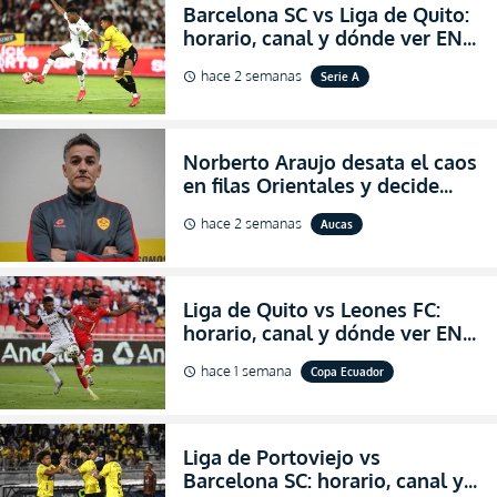
Barcelona SC vs Liga de Quito:
horario, canal y dónde ver EN
VIVO la Fecha 22 de la LigaPro
hace 2 semanas
Serie A
schedule
2026
Norberto Araujo desata el caos
en filas Orientales y decide
abandonar la dirección técnica
hace 2 semanas
Aucas
schedule
de Aucas
Liga de Quito vs Leones FC:
horario, canal y dónde ver EN
VIVO los octavos de final de la
hace 1 semana
Copa Ecuador
schedule
Copa Ecuador 2026
Liga de Portoviejo vs
Barcelona SC: horario, canal y