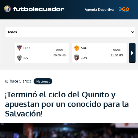
Agenda Deportiva
hace 5 años
Nacional
schedule
¡Terminó el ciclo del Quinito y
apuestan por un conocido para la
Salvación!