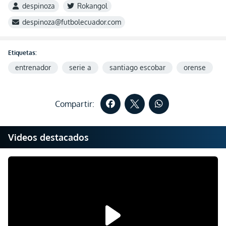
despinoza
Rokangol
despinoza@futbolecuador.com
Etiquetas:
entrenador
serie a
santiago escobar
orense
Compartir:
Videos destacados