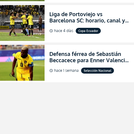
Liga de Portoviejo vs
Barcelona SC: horario, canal y
dónde ver EN VIVO los octavos
hace 4 días
Copa Ecuador
schedule
de final de la Copa Ecuador
2026
Defensa férrea de Sebastián
Beccacece para Enner Valencia
al indicar que era el hombre
hace 1 semana
Selección Nacional
schedule
indicado para Ecuador