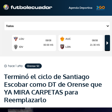
Agenda Deportiva
hace 1 año
Orense SC
schedule
Terminó el ciclo de Santiago
Escobar como DT de Orense que
YA MIRA CARPETAS para
Reemplazarlo