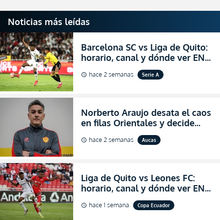
Noticias más leídas
Barcelona SC vs Liga de Quito:
horario, canal y dónde ver EN
VIVO la Fecha 22 de la LigaPro
hace 2 semanas
Serie A
schedule
2026
Norberto Araujo desata el caos
en filas Orientales y decide
abandonar la dirección técnica
hace 2 semanas
Aucas
schedule
de Aucas
Liga de Quito vs Leones FC:
horario, canal y dónde ver EN
VIVO los octavos de final de la
hace 1 semana
Copa Ecuador
schedule
Copa Ecuador 2026