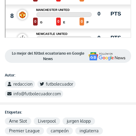
Lo mejor del fútbol ecuatoriano en Google
News
Autor:
redaccion
futbolecuador
info@futbolecuador.com
Etiquetas:
Arne Slot
Liverpool
jurgen klopp
Premier League
campeón
inglaterra