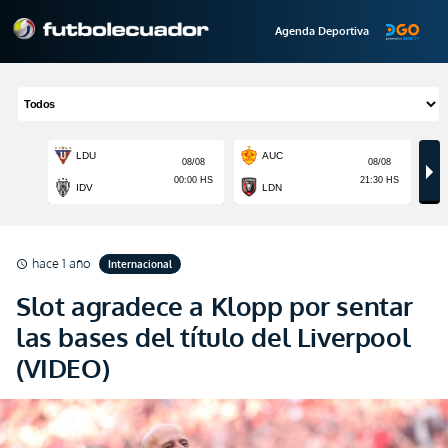
Agenda Deportiva
hace 1 año
Internacional
schedule
Slot agradece a Klopp por sentar
las bases del título del Liverpool
(VIDEO)