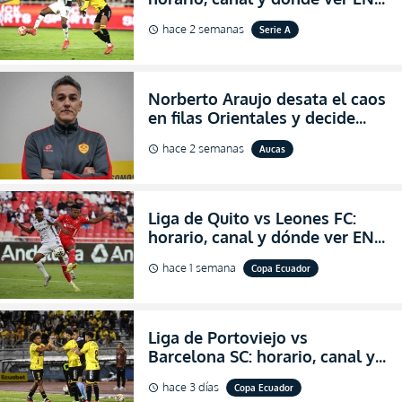
VIVO la Fecha 22 de la LigaPro
hace 2 semanas
Serie A
schedule
2026
Norberto Araujo desata el caos
en filas Orientales y decide
abandonar la dirección técnica
hace 2 semanas
Aucas
schedule
de Aucas
Liga de Quito vs Leones FC:
horario, canal y dónde ver EN
VIVO los octavos de final de la
hace 1 semana
Copa Ecuador
schedule
Copa Ecuador 2026
Liga de Portoviejo vs
Barcelona SC: horario, canal y
dónde ver EN VIVO los octavos
hace 3 días
Copa Ecuador
schedule
de final de la Copa Ecuador