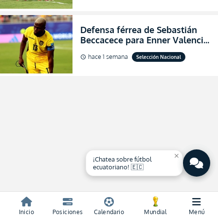
2026
Defensa férrea de Sebastián
Beccacece para Enner Valencia
al indicar que era el hombre
hace 1 semana
Selección Nacional
schedule
indicado para Ecuador
close
¡Chatea sobre fútbol
ecuatoriano! 🇪🇨
Inicio
Posiciones
Calendario
Mundial
Menú