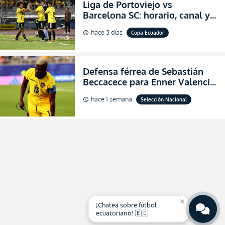
Liga de Portoviejo vs
Barcelona SC: horario, canal y
dónde ver EN VIVO los octavos
hace 3 días
Copa Ecuador
schedule
de final de la Copa Ecuador
2026
Defensa férrea de Sebastián
Beccacece para Enner Valencia
al indicar que era el hombre
hace 1 semana
Selección Nacional
schedule
indicado para Ecuador
close
¡Chatea sobre fútbol
ecuatoriano! 🇪🇨