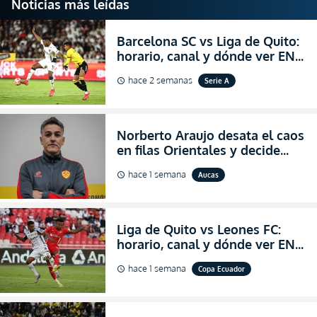
Noticias más leídas
Barcelona SC vs Liga de Quito:
horario, canal y dónde ver EN
VIVO la Fecha 22 de la LigaPro
hace 2 semanas
Serie A
schedule
2026
Norberto Araujo desata el caos
en filas Orientales y decide
abandonar la dirección técnica
hace 1 semana
Aucas
schedule
de Aucas
Liga de Quito vs Leones FC:
horario, canal y dónde ver EN
VIVO los octavos de final de la
hace 1 semana
Copa Ecuador
schedule
Copa Ecuador 2026