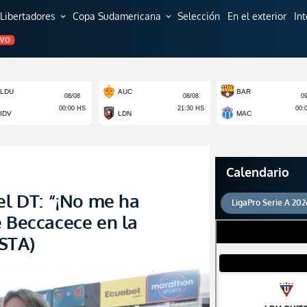
Libertadores
Copa Sudamericana
Selección
En el exterior
In
expand_more
expand_more
EVO
Calendario
el DT: “¡No me ha
LigaPro Serie A 202
e Beccacece en la
STA)