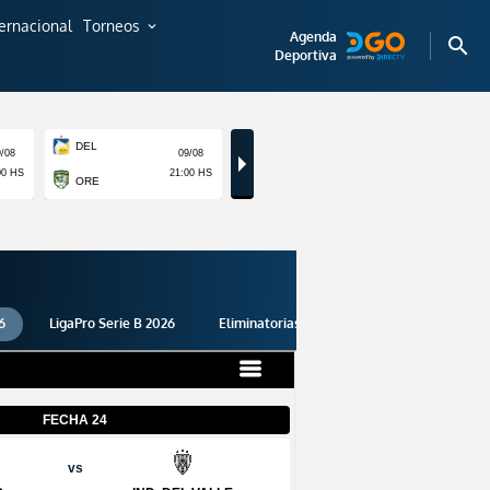
ternacional
Torneos
expand_more
Agenda
search
Deportiva
6
LigaPro Serie B 2026
Eliminatorias 2026