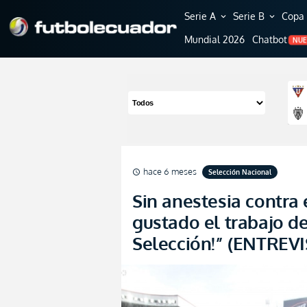
Serie A
Serie B
Copa 
expand_more
expand_more
Mundial 2026
Chatbot
NU
hace 6 meses
Selección Nacional
schedule
Sin anestesia contra 
gustado el trabajo d
Selección!” (ENTREVI