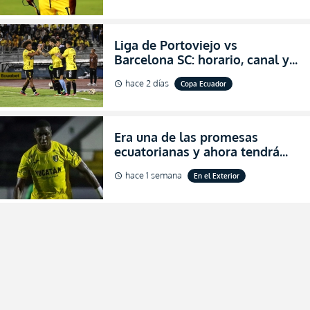
Liga de Portoviejo vs
Barcelona SC: horario, canal y
dónde ver EN VIVO los octavos
hace 2 días
Copa Ecuador
schedule
de final de la Copa Ecuador
2026
Era una de las promesas
ecuatorianas y ahora tendrá
una nueva oportunidad en
hace 1 semana
En el Exterior
schedule
Bolivia