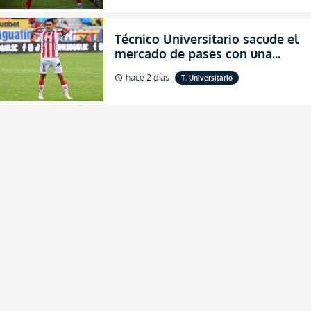
Técnico Universitario sacude el
mercado de pases con una
verdadera revolución para
hace 2 días
T. Universitario
schedule
asegurar la permanencia
(FOTO)