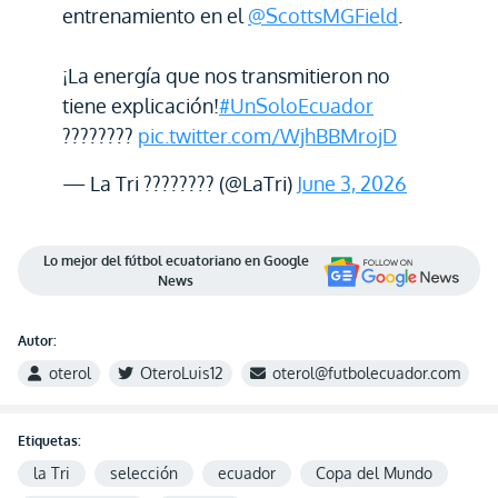
entrenamiento en el
@ScottsMGField
.
¡La energía que nos transmitieron no
tiene explicación!
#UnSoloEcuador
????????
pic.twitter.com/WjhBBMrojD
— La Tri ???????? (@LaTri)
June 3, 2026
Lo mejor del fútbol ecuatoriano en Google
News
Autor:
oterol
OteroLuis12
oterol@futbolecuador.com
Etiquetas:
la Tri
selección
ecuador
Copa del Mundo