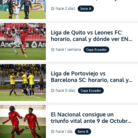
dónde ver EN VIVO el
hace 2 días
Serie A
schedule
partidazo por la fecha 24 de la
LigaPro 2026
Liga de Quito vs Leones FC:
horario, canal y dónde ver EN
VIVO los octavos de final de la
hace 1 semana
Copa Ecuador
schedule
Copa Ecuador 2026
Liga de Portoviejo vs
Barcelona SC: horario, canal y
dónde ver EN VIVO los octavos
hace 5 días
Copa Ecuador
schedule
de final de la Copa Ecuador
2026
El Nacional consigue un
triunfo vital ante 9 de Octubre
para encender la fe en la
hace 1 día
Serie B
schedule
salvación