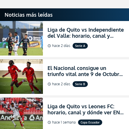
Noticias más leídas
Liga de Quito vs Independiente
del Valle: horario, canal y
dónde ver EN VIVO el
hace 2 días
Serie A
schedule
partidazo por la fecha 24 de la
LigaPro 2026
El Nacional consigue un
triunfo vital ante 9 de Octubre
para encender la fe en la
hace 2 días
Serie B
schedule
salvación
Liga de Quito vs Leones FC:
horario, canal y dónde ver EN
VIVO los octavos de final de la
hace 1 semana
Copa Ecuador
schedule
Copa Ecuador 2026