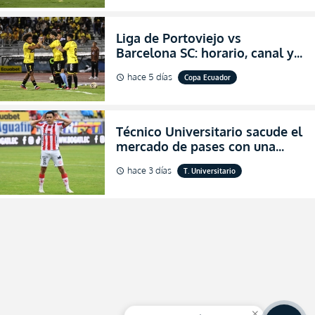
Liga de Portoviejo vs
Barcelona SC: horario, canal y
dónde ver EN VIVO los octavos
hace 5 días
Copa Ecuador
schedule
de final de la Copa Ecuador
2026
Técnico Universitario sacude el
mercado de pases con una
verdadera revolución para
hace 3 días
T. Universitario
schedule
asegurar la permanencia
(FOTO)
close